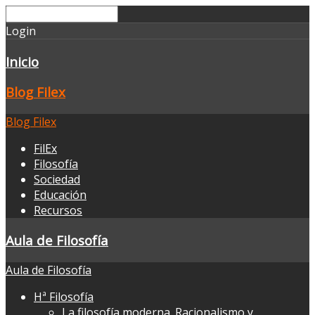
Login
Inicio
Blog Filex
Blog Filex
FilEx
Filosofía
Sociedad
Educación
Recursos
Aula de Filosofía
Aula de Filosofía
Hª Filosofía
La filosofía moderna. Racionalismo y