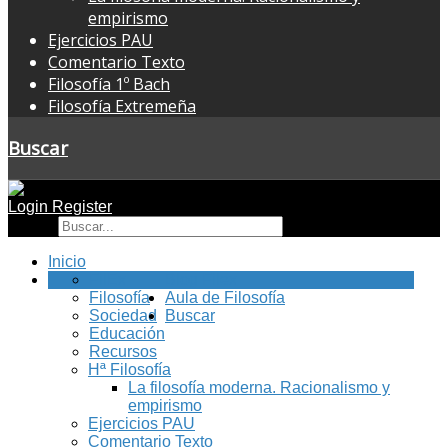
empirismo
Ejercicios PAU
Comentario Texto
Filosofía 1º Bach
Filosofía Extremeña
Buscar
Login
Register
Buscar
Inicio
FilEx
Blog Filex
Filosofía
Aula de Filosofía
Sociedad
Buscar
Educación
Recursos
Hª Filosofía
La filosofía moderna. Racionalismo y
empirismo
Ejercicios PAU
Comentario Texto