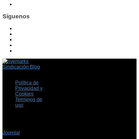
Síguenos
Sindicación Blog
Política de
Privacidad y
Cookies
Terminos de
uso
Copyright © 2026 Fil.ex
. Todos los derechos
reservados.
Joomla!
es software
libre, liberado bajo la