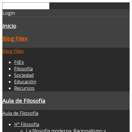
Login
Inicio
Blog Filex
Blog Filex
FilEx
Filosofía
Sociedad
Educación
Recursos
Aula de Filosofía
Aula de Filosofía
Hª Filosofía
La filosofía moderna. Racionalismo y