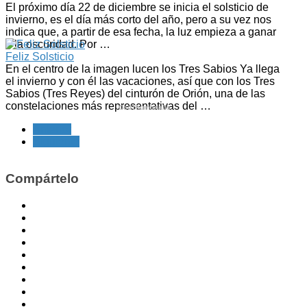
El próximo día 22 de diciembre se inicia el solsticio de
invierno, es el día más corto del año, pero a su vez nos
indica que, a partir de esa fecha, la luz empieza a ganar
a la oscuridad. Por …
Feliz Solsticio
En el centro de la imagen lucen los Tres Sabios Ya llega
el invierno y con él las vacaciones, así que con los Tres
Sabios (Tres Reyes) del cinturón de Orión, una de las
constelaciones más representativas del …
CedThumbnails
Anterior
Siguiente
Compártelo