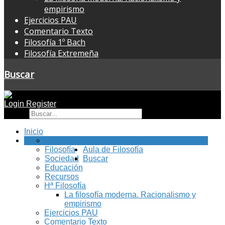
empirismo
Ejercicios PAU
Comentario Texto
Filosofía 1º Bach
Filosofía Extremeña
Buscar
Login
Register
Buscar
Inicio
FilEx
Blog Filex
Filosofía
Aula de Filosofía
Sociedad
Buscar
Educación
Recursos
Hª Filosofía
La filosofía moderna. Racionalismo y
empirismo
Ejercicios PAU
Comentario Texto