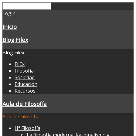
Login
Inicio
Blog Filex
Blog Filex
FilEx
Filosofía
Sociedad
Educación
Recursos
Aula de Filosofía
Aula de Filosofía
Hª Filosofía
La filosofía moderna. Racionalismo y