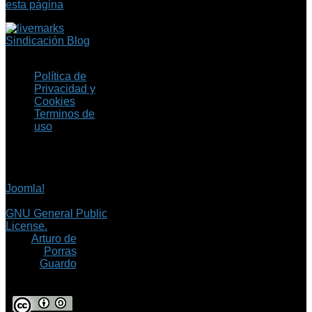
esta página
Sindicación Blog
Política de
Privacidad y
Cookies
Terminos de
uso
Copyright © 2026 Fil.ex
. Todos los derechos
reservados.
Joomla!
es software
libre, liberado bajo la
GNU General Public
License.
©
Arturo de
Porras
Guardo