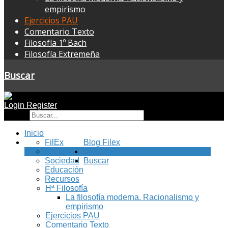
empirismo
Ejercicios PAU
Comentario Texto
Filosofía 1º Bach
Filosofía Extremeña
Buscar
Login
Register
Buscar
Inicio
FilEx
Blog Filex
Filosofía
Aula de Filosofía
Sociedad
Buscar
Educación
Recursos
Hª Filosofía
La filosofía moderna. Racionalismo y
empirismo
Ejercicios PAU
Comentario Texto