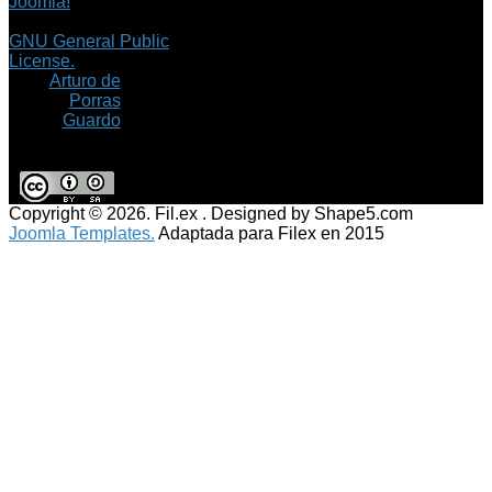
Joomla!
es software
libre, liberado bajo la
GNU General Public
License.
©
Arturo de
Porras
Guardo
Copyright © 2026. Fil.ex . Designed by Shape5.com
Joomla Templates.
Adaptada para Filex en 2015