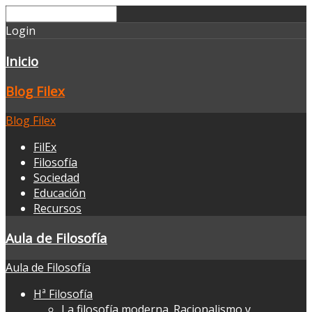
Login
Inicio
Blog Filex
Blog Filex
FilEx
Filosofía
Sociedad
Educación
Recursos
Aula de Filosofía
Aula de Filosofía
Hª Filosofía
La filosofía moderna. Racionalismo y