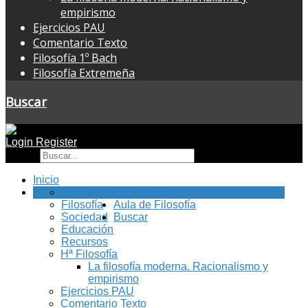
empirismo
Ejercicios PAU
Comentario Texto
Filosofía 1º Bach
Filosofía Extremeña
Buscar
Login
Register
Buscar
Inicio
FilEx
Blog Filex
Filosofía
Aula de Filosofía
Sociedad
Buscar
Educación
Recursos
Hª Filosofía
La filosofía moderna. Racionalismo y
empirismo
Ejercicios PAU
Comentario Texto