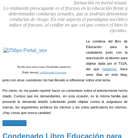
formación en moral sexual.
Lo realmente preocupante es el fracaso en la educación frente a
determinadas conductas sexuales, que se podrían denominar
conductas de riesgo. En este aspecto el paradigma socrático
induce al fracaso, al confiar en que «el que conoce el bien lo
ejecuta».
La condena del libro de
Educación para la
ciudadanía junto con la
autorización al alumno para
objetar dada por el TSJA,
By Niki (own work to use in Portal:Seks, based on:)
del que
hablamos
hace
[Public domain],
via Wikimedia Commons
unos días en este blog,
junto con otras cuestiones me han llevado a reflexionar sobre este tema.
Por cierto, no me puedo reprimir hacer un comentario sobre el anteriormente hecho
citado. Curioso que los demandantes, en esta ocasión, es la misma familia que
presentó la demanda antaño solicitando poder objetar contra la asignatura de
marras, los argumentos jurídicos los mismos y los votos particulares los mismos.
¡Hay cosas que nunca cambian!
Leer más...
Condenado Libro Educación para