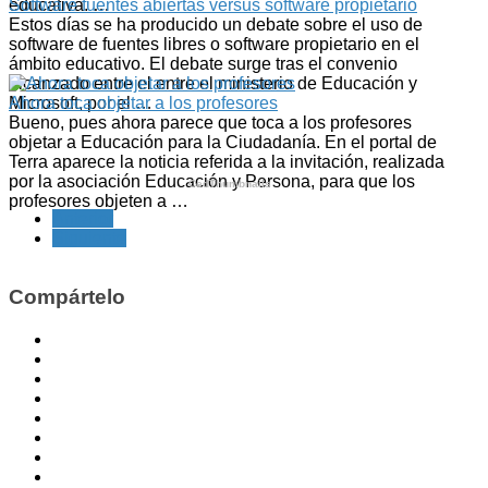
educativa. …
Software fuentes abiertas versus software propietario
Estos días se ha producido un debate sobre el uso de
software de fuentes libres o software propietario en el
ámbito educativo. El debate surge tras el convenio
alcanzado entre el entre el ministerio de Educación y
Microsoft, por el …
Ahora toca objetar a los profesores
Bueno, pues ahora parece que toca a los profesores
objetar a Educación para la Ciudadanía. En el portal de
Terra aparece la noticia referida a la invitación, realizada
por la asociación Educación y Persona, para que los
CedThumbnails
profesores objeten a …
Anterior
Siguiente
Compártelo