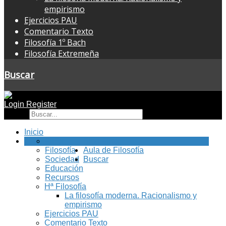
empirismo
Ejercicios PAU
Comentario Texto
Filosofía 1º Bach
Filosofía Extremeña
Buscar
Login
Register
Buscar
Inicio
FilEx
Blog Filex
Filosofía
Aula de Filosofía
Sociedad
Buscar
Educación
Recursos
Hª Filosofía
La filosofía moderna. Racionalismo y
empirismo
Ejercicios PAU
Comentario Texto