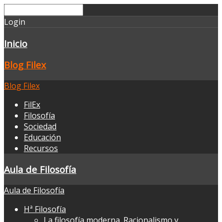
Login
Inicio
Blog Filex
Blog Filex
FilEx
Filosofía
Sociedad
Educación
Recursos
Aula de Filosofía
Aula de Filosofía
Hª Filosofía
La filosofía moderna. Racionalismo y