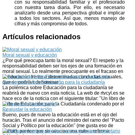
con su responsabilidad familiar y el profesorado
con nuestra tarea diaria. Por ello, es necesario
analizarlo desde una perspectiva global e implicar
a todos los sectores. Así que, menos manejo de
cifras y más compromiso de todos.
Artículos relacionados
Moral sexual y educación
¿Por qué preocupa tanto la moral sexual? El respeto y la
responsabilidad deben ser los ejes de una formación en
moral sexual. Lo realmente preocupante es el fracaso en
la educación frente a determinadas conductas sexuales,
que se podrían denominar …
Condenado Libro Educación para la ciudadanía
La polémica sobre Educación para la ciudadanía se
reabrirá de nuevo con esta noticia. La web de rtvcyl.es se
hace eco de la noticia con el siguiente titular: "Un libro de
texto de Educación para la Ciudadanía condenado por el
…
Reajustar la educación
Bueno, pues de nuevo la educación está en el ojo del
huracán. Tras el anuncio del ministro del ramo del "Pacto
Social y Político por la educación" (me gusta eso de
pactar), parece que se avecina una nueva reforma