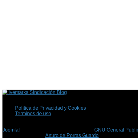
Sindicación Blog
Política de Privacidad y Cookies
Terminos de uso
Copyright © 2026 Fil.ex . Todos los derechos reservados.
Joomla!
es software libre, liberado bajo la
GNU General Public
©
Arturo de Porras Guardo