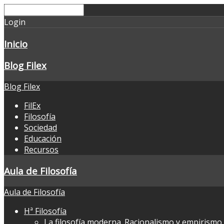
Login
Inicio
Blog Filex
Blog Filex
FilEx
Filosofía
Sociedad
Educación
Recursos
Aula de Filosofía
Aula de Filosofía
Hª Filosofía
La filosofía moderna. Racionalismo y empirismo