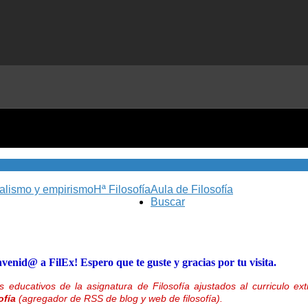
nalismo y empirismo
Hª Filosofía
Aula de Filosofía
Buscar
nvenid@ a FilEx! Espero que te guste y gracias por tu visita.
 educativos de la asignatura de Filosofía ajustados al curriculo 
ofía
(agregador de RSS de blog y web de filosofía).