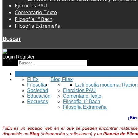
Ejercicios PAU
Comentario Texto
Filosofía 1º Bach
Filosofía Extremeña
Buscar
Login
Register
Buscar
Inicio
FilEx
Blog Filex
Filosofía
La filosofía moderna. Racio
Sociedad
Ejercicios PAU
Educación
Comentario Texto
Recursos
Filosofía 1º Bach
Filosofía Extremeña
¡Bie
FilEx es un espacio web en el que se pueden encontrar materiales
disponible un
Blog
(información y reflexiones) y un
Planeta de Filos