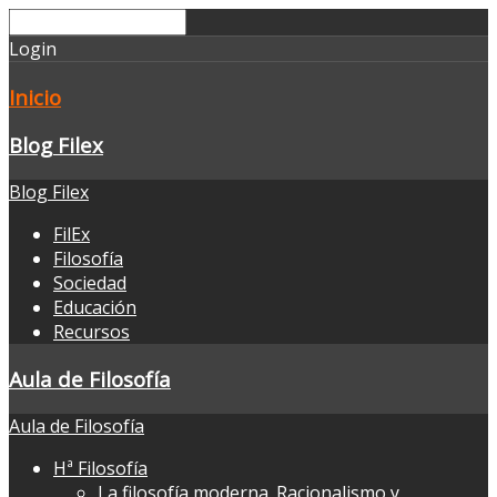
Login
Inicio
Blog Filex
Blog Filex
FilEx
Filosofía
Sociedad
Educación
Recursos
Aula de Filosofía
Aula de Filosofía
Hª Filosofía
La filosofía moderna. Racionalismo y