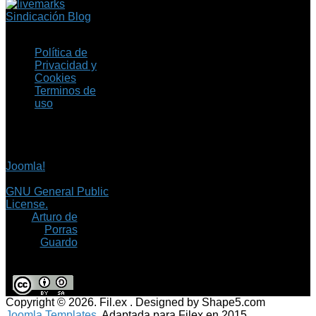
Sindicación Blog
Política de
Privacidad y
Cookies
Terminos de
uso
Copyright © 2026 Fil.ex
. Todos los derechos
reservados.
Joomla!
es software
libre, liberado bajo la
GNU General Public
License.
©
Arturo de
Porras
Guardo
Copyright © 2026. Fil.ex . Designed by Shape5.com
Joomla Templates.
Adaptada para Filex en 2015