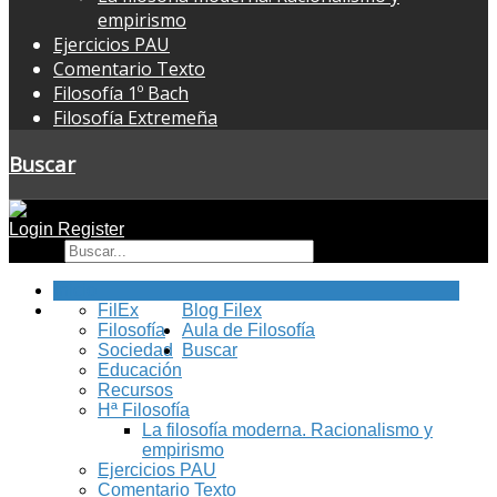
empirismo
Ejercicios PAU
Comentario Texto
Filosofía 1º Bach
Filosofía Extremeña
Buscar
Login
Register
Buscar
Inicio
FilEx
Blog Filex
Filosofía
Aula de Filosofía
Sociedad
Buscar
Educación
Recursos
Hª Filosofía
La filosofía moderna. Racionalismo y
empirismo
Ejercicios PAU
Comentario Texto