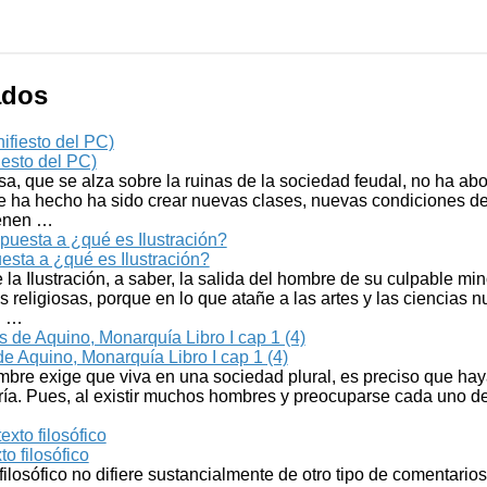
ados
esto del PC)
, que se alza sobre la ruinas de la sociedad feudal, no ha abo
e ha hecho ha sido crear nuevas clases, nuevas condiciones d
ienen …
sta a ¿qué es Ilustración?
 la Ilustración, a saber, la salida del hombre de su culpable mi
 religiosas, porque en lo que atañe a las artes y las cien­cias n
n …
 Aquino, Monarquía Libro I cap 1 (4)
ombre exige que viva en una sociedad plural, es preciso que ha
yoría. Pues, al existir muchos hombres y preocuparse cada uno 
o filosófico
filosófico no difiere sustancialmente de otro tipo de comentarios