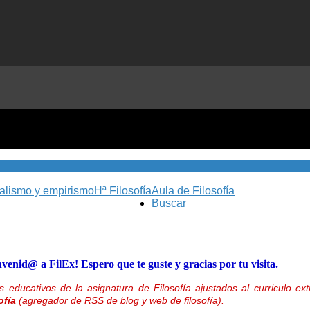
nalismo y empirismo
Hª Filosofía
Aula de Filosofía
Buscar
nvenid@ a FilEx! Espero que te guste y gracias por tu visita.
 educativos de la asignatura de Filosofía ajustados al curriculo 
ofía
(agregador de RSS de blog y web de filosofía).