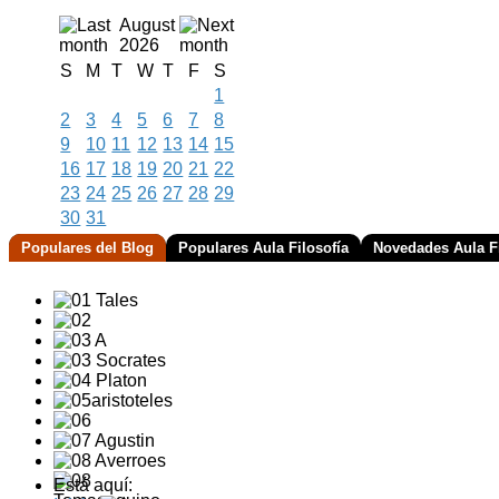
August
2026
S
M
T
W
T
F
S
1
2
3
4
5
6
7
8
9
10
11
12
13
14
15
16
17
18
19
20
21
22
23
24
25
26
27
28
29
30
31
Populares del Blog
Populares Aula Filosofía
Novedades Aula Fi
Está aquí: