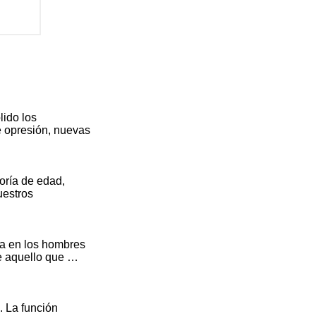
lido los
e opresión, nuevas
noría de edad,
uestros
ya en los hombres
de aquello que …
. La función