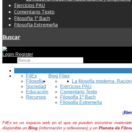
Ejercicios PAU
Comentario Texto
Filosofía 1º Bach
Filosofía Extremeña
Buscar
Login
Register
Buscar
Inicio
FilEx
Blog Filex
Filosofía
La filosofía moderna. Racio
Sociedad
Ejercicios PAU
Educación
Comentario Texto
Recursos
Filosofía 1º Bach
Filosofía Extremeña
¡Bie
FilEx es un espacio web en el que se pueden encontrar materiales
disponible un
Blog
(información y reflexiones) y un
Planeta de Filos