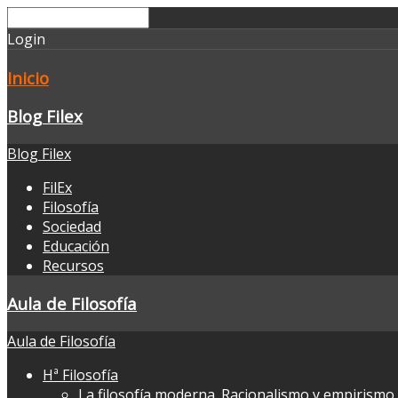
Login
Inicio
Blog Filex
Blog Filex
FilEx
Filosofía
Sociedad
Educación
Recursos
Aula de Filosofía
Aula de Filosofía
Hª Filosofía
La filosofía moderna. Racionalismo y empirismo