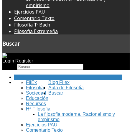
empirismo
Ejercicios PAU
Comentario Texto
Filosofía 1º Bach
Filosofía Extremeña
Buscar
Login
Register
Buscar
Inicio
FilEx
Blog Filex
Filosofía
Aula de Filosofía
Sociedad
Buscar
Educación
Recursos
Hª Filosofía
La filosofía moderna. Racionalismo y
empirismo
Ejercicios PAU
Comentario Texto