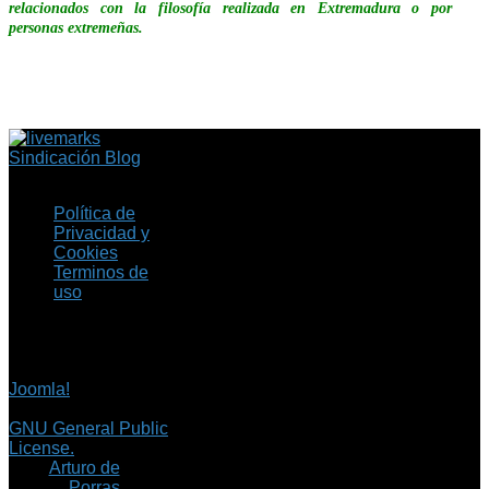
relacionados con la filosofía realizada en Extremadura o por
personas extremeñas.
Sindicación Blog
Política de
Privacidad y
Cookies
Terminos de
uso
Copyright © 2026 Fil.ex
. Todos los derechos
reservados.
Joomla!
es software
libre, liberado bajo la
GNU General Public
License.
©
Arturo de
Porras