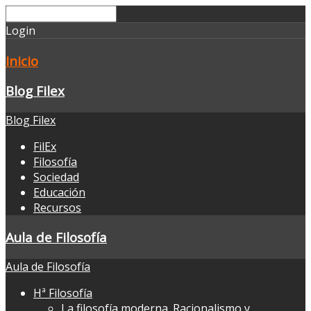
Login
Inicio
Blog Filex
Blog Filex
FilEx
Filosofía
Sociedad
Educación
Recursos
Aula de Filosofía
Aula de Filosofía
Hª Filosofía
La filosofía moderna. Racionalismo y