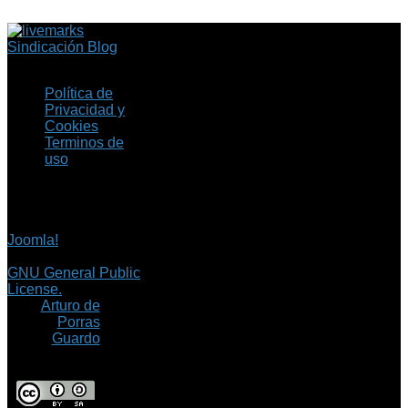
Sindicación Blog
Política de
Privacidad y
Cookies
Terminos de
uso
Copyright © 2026 Fil.ex
. Todos los derechos
reservados.
Joomla!
es software
libre, liberado bajo la
GNU General Public
License.
©
Arturo de
Porras
Guardo