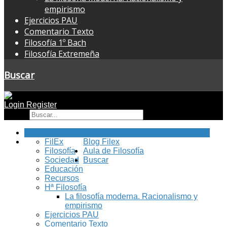
empirismo
Ejercicios PAU
Comentario Texto
Filosofía 1º Bach
Filosofía Extremeña
Buscar
Login
Register
Buscar
Inicio
FilEx
Blog Filex
Filosofía
Aula de Filosofía
Sociedad
Buscar
Educación
Recursos
Hª Filosofía
La filosofía moderna. Racionalismo y
empirismo
Ejercicios PAU
Comentario Texto