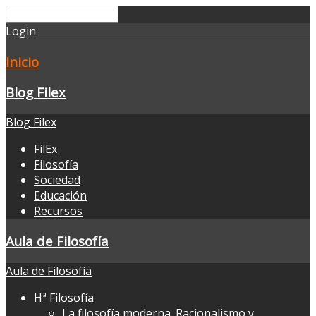
Login
Inicio
Blog Filex
Blog Filex
FilEx
Filosofía
Sociedad
Educación
Recursos
Aula de Filosofía
Aula de Filosofía
Hª Filosofía
La filosofía moderna. Racionalismo y