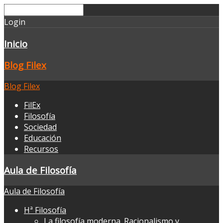
Login
Inicio
Blog Filex
Blog Filex
FilEx
Filosofía
Sociedad
Educación
Recursos
Aula de Filosofía
Aula de Filosofía
Hª Filosofía
La filosofía moderna. Racionalismo y