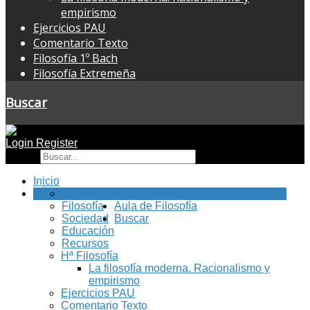
empirismo
Ejercicios PAU
Comentario Texto
Filosofía 1º Bach
Filosofía Extremeña
Buscar
Login
Register
Buscar
Inicio
FilEx
Blog Filex
Filosofía
Aula de Filosofía
Sociedad
Buscar
Educación
Recursos
Hª Filosofía
La filosofía moderna. Racionalismo y
empirismo
Ejercicios PAU
Comentario Texto