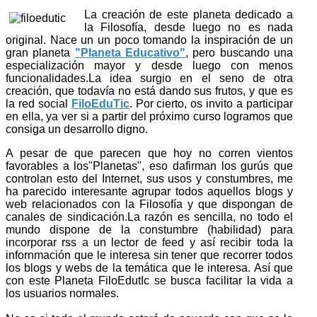
La creación de este planeta dedicado a
la Filosofía, desde luego no es nada
original. Nace un un poco tomando la inspiración de un
gran planeta
"Planeta Educativo"
, pero buscando una
especialización mayor y desde luego con menos
funcionalidades.La idea surgio en el seno de otra
creación, que todavía no está dando sus frutos, y que es
la red social
FiloEduTic
. Por cierto, os invito a participar
en ella, ya ver si a partir del próximo curso logramos que
consiga un desarrollo digno.
A pesar de que parecen que hoy no corren vientos
favorables a los"Planetas", eso dafirman los gurús que
controlan esto del Internet, sus usos y constumbres, me
ha parecido interesante agrupar todos aquellos blogs y
web relacionados con la Filosofía y que dispongan de
canales de sindicación.La razón es sencilla, no todo el
mundo dispone de la constumbre (habilidad) para
incorporar rss a un lector de feed y así recibir toda la
infornmación que le interesa sin tener que recorrer todos
los blogs y webs de la temática que le interesa. Así que
con este Planeta FiloEdutIc se busca facilitar la vida a
los usuarios normales.