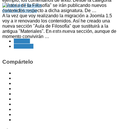
ejemplo, los comentarios de texto. Desde la categoría
"Historia de la Filosofía" se irán publicando nuevos
contenidos respecto a dicha asignatura. De …
Aula de Filosofía
A la vez que voy realizando la migración a Joomla 1.5
voy a ir renovando los contenidos. Así he creado una
nueva sección "Aula de Filosofía" que sustituirá a la
antigua "Materiales". En esta nueva sección, aunque de
CedThumbnails
momento convivirán …
Anterior
Siguiente
Compártelo