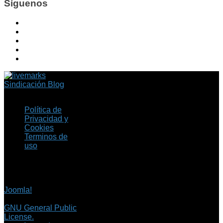
Síguenos
Sindicación Blog
Política de
Privacidad y
Cookies
Terminos de
uso
Copyright © 2026 Fil.ex
. Todos los derechos
reservados.
Joomla!
es software
libre, liberado bajo la
GNU General Public
License.