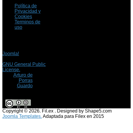
Política de
Privacidad y
Cookies
Terminos de
uso
Copyright © 2026 Fil.ex
. Todos los derechos
reservados.
Joomla!
es software
libre, liberado bajo la
GNU General Public
License.
©
Arturo de
Porras
Guardo
Copyright © 2026. Fil.ex . Designed by Shape5.com
Joomla Templates.
Adaptada para Filex en 2015