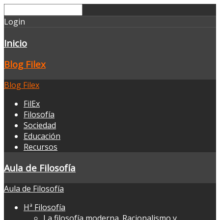
Login
Inicio
Blog Filex
Blog Filex
FilEx
Filosofía
Sociedad
Educación
Recursos
Aula de Filosofía
Aula de Filosofía
Hª Filosofía
La filosofía moderna. Racionalismo y