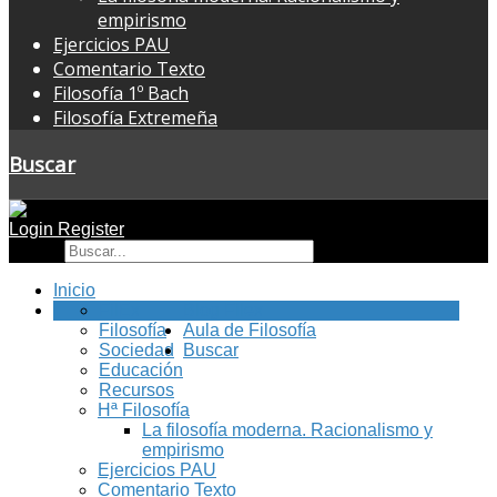
empirismo
Ejercicios PAU
Comentario Texto
Filosofía 1º Bach
Filosofía Extremeña
Buscar
Login
Register
Buscar
Inicio
FilEx
Blog Filex
Filosofía
Aula de Filosofía
Sociedad
Buscar
Educación
Recursos
Hª Filosofía
La filosofía moderna. Racionalismo y
empirismo
Ejercicios PAU
Comentario Texto