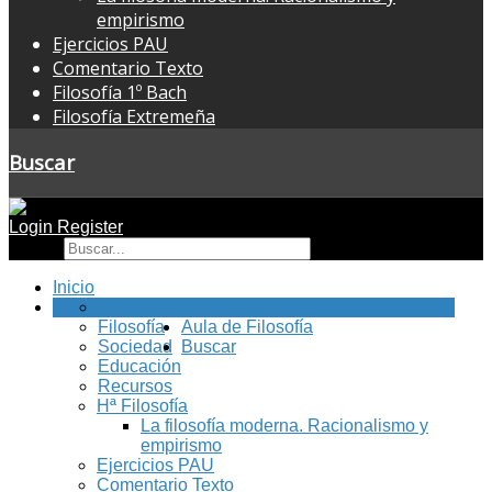
empirismo
Ejercicios PAU
Comentario Texto
Filosofía 1º Bach
Filosofía Extremeña
Buscar
Login
Register
Buscar
Inicio
FilEx
Blog Filex
Filosofía
Aula de Filosofía
Sociedad
Buscar
Educación
Recursos
Hª Filosofía
La filosofía moderna. Racionalismo y
empirismo
Ejercicios PAU
Comentario Texto