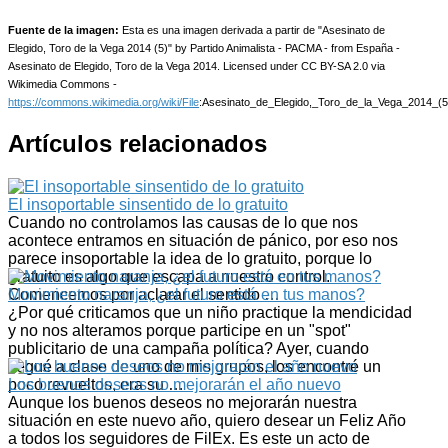
Fuente de la imagen:
Esta es una imagen derivada a partir de "Asesinato de
Elegido, Toro de la Vega 2014 (5)" by Partido Animalista - PACMA - from España -
Asesinato de Elegido, Toro de la Vega 2014. Licensed under CC BY-SA 2.0 via
Wikimedia Commons -
https://commons.wikimedia.org/wiki/File
:Asesinato_de_Elegido,_Toro_de_la_Vega_2014_(5)
Artículos relacionados
El insoportable sinsentido de lo gratuito
Cuando no controlamos las causas de lo que nos
acontece entramos en situación de pánico, por eso nos
parece insoportable la idea de lo gratuito, porque lo
gratuito es algo que escapa a nuestro control.
Comencemos por aclarar el sentido …
Movimiento naranja, ¿el futuro está en tus manos?
¿Por qué criticamos que un niño practique la mendicidad
y no nos alteramos porque participe en un "spot"
publicitario de una campaña política? Ayer, cuando
llegué a clase de uno de mis grupos, los encontré un
poco revueltos, era su …
Los buenos deseos no mejorarán el año nuevo
Aunque los buenos deseos no mejorarán nuestra
situación en este nuevo año, quiero desear un Feliz Año
a todos los seguidores de FilEx. Es este un acto de