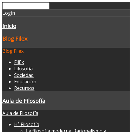
Login
Inicio
Blog Filex
Blog Filex
FilEx
Filosofía
Sociedad
Educación
Recursos
Aula de Filosofía
Aula de Filosofía
Hª Filosofía
La filosofía moderna. Racionalismo y