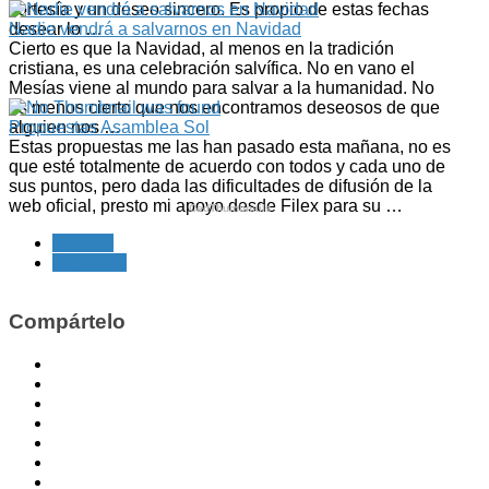
cortesía y un deseo sincero. Es propio de estas fechas
desear lo …
Nadie vendrá a salvarnos en Navidad
Cierto es que la Navidad, al menos en la tradición
cristiana, es una celebración salvífica. No en vano el
Mesías viene al mundo para salvar a la humanidad. No
es menos cierto que nos encontramos deseosos de que
alguien nos …
Propuestas Asamblea Sol
Estas propuestas me las han pasado esta mañana, no es
que esté totalmente de acuerdo con todos y cada uno de
sus puntos, pero dada las dificultades de difusión de la
web oficial, presto mi apoyo desde Filex para su …
CedThumbnails
Anterior
Siguiente
Compártelo