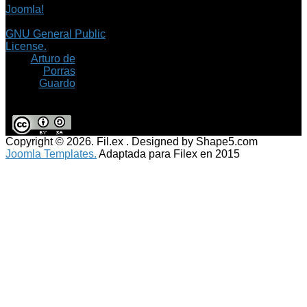
Joomla!
es software
libre, liberado bajo la
GNU General Public
License.
©
Arturo de
Porras
Guardo
Copyright © 2026. Fil.ex . Designed by Shape5.com
Joomla Templates.
Adaptada para Filex en 2015