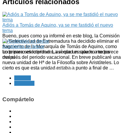
Artículos relacionados
Adiós a Tomás de Aquino, ya se me fastidió el nuevo
tema
Bueno, pues como ya informé en este blog, la Comisión
de Selectividad de Extremadura ha decidido eliminar el
fragmento de la Monarquía de Tomás de Aquino, como
Aristóteles en breve
texto para selectividad. La verdad es que no me parece
Lo primero es lo primero, así que un saludo a todos
mal el …
después del periodo vacacional. En breve publicaré una
nueva unidad de Hª de la Filosofía sobre Aristóteles. Lo
cierto es que esta unidad estaba a punto a final de …
CedThumbnails
Anterior
Siguiente
Compártelo