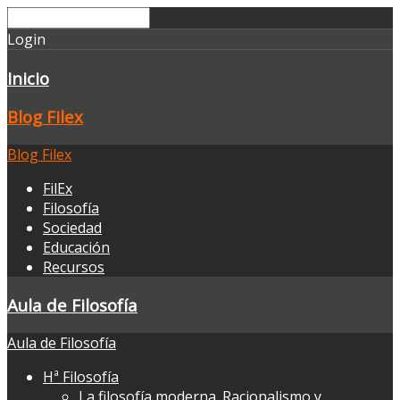
Login
Inicio
Blog Filex
Blog Filex
FilEx
Filosofía
Sociedad
Educación
Recursos
Aula de Filosofía
Aula de Filosofía
Hª Filosofía
La filosofía moderna. Racionalismo y