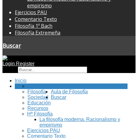
empirismo
Ejercicios PAU
Comentario Texto
Filosofía 1º Bach
Filosofía Extremeña
Buscar
Login
Register
Buscar
Inicio
FilEx
Blog Filex
Filosofía
Aula de Filosofía
Sociedad
Buscar
Educación
Recursos
Hª Filosofía
La filosofía moderna. Racionalismo y
empirismo
Ejercicios PAU
Comentario Texto