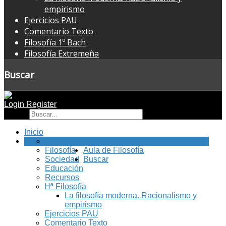
empirismo
Ejercicios PAU
Comentario Texto
Filosofía 1º Bach
Filosofía Extremeña
Buscar
Login
Register
Buscar
Inicio
FilEx
Blog Filex
Filosofía
Aula de Filosofía
Sociedad
Buscar
Educación
Recursos
Hª Filosofía
La filosofía moderna. Racionalismo y
empirismo
Ejercicios PAU
Comentario Texto