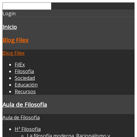
Login
Inicio
Blog Filex
Blog Filex
FilEx
Filosofía
Sociedad
Educación
Recursos
Aula de Filosofía
Aula de Filosofía
Hª Filosofía
La filosofía moderna. Racionalismo y