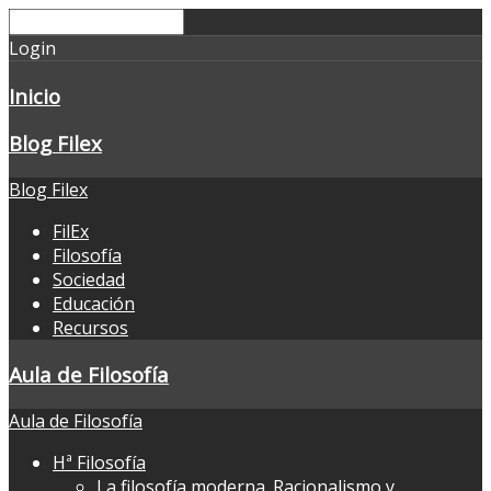
Login
Inicio
Blog Filex
Blog Filex
FilEx
Filosofía
Sociedad
Educación
Recursos
Aula de Filosofía
Aula de Filosofía
Hª Filosofía
La filosofía moderna. Racionalismo y