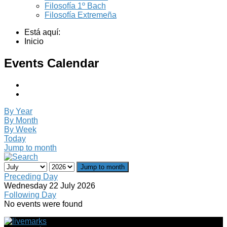
Filosofía 1º Bach
Filosofía Extremeña
Está aquí:
Inicio
Events Calendar
By Year
By Month
By Week
Today
Jump to month
Jump to month
Preceding Day
Wednesday 22 July 2026
Following Day
No events were found