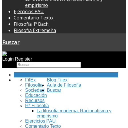
empirismo
Ejercicios PAU
Comentario Texto
Filosofía 1º Bach
Filosofía Extremeña
Buscar
Login
Register
Buscar
Inicio
FilEx
Blog Filex
Filosofía
Aula de Filosofía
Sociedad
Buscar
Educación
Recursos
Hª Filosofía
La filosofía moderna. Racionalismo y
empirismo
Ejercicios PAU
Comentario Texto