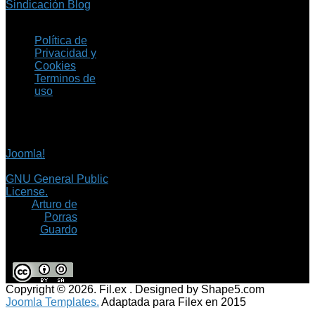
Sindicación Blog
Política de
Privacidad y
Cookies
Terminos de
uso
Copyright © 2026 Fil.ex
. Todos los derechos
reservados.
Joomla!
es software
libre, liberado bajo la
GNU General Public
License.
©
Arturo de
Porras
Guardo
Copyright © 2026. Fil.ex . Designed by Shape5.com
Joomla Templates.
Adaptada para Filex en 2015