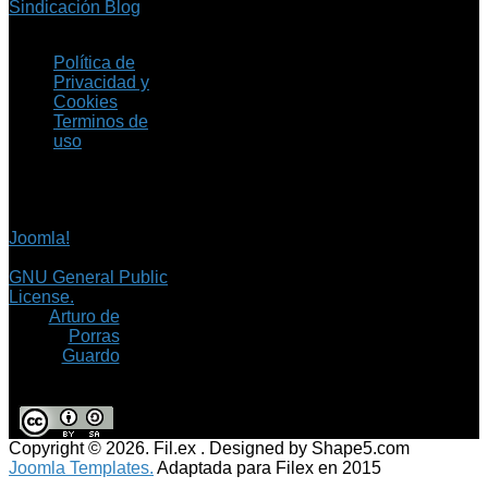
Sindicación Blog
Política de
Privacidad y
Cookies
Terminos de
uso
Copyright © 2026 Fil.ex
. Todos los derechos
reservados.
Joomla!
es software
libre, liberado bajo la
GNU General Public
License.
©
Arturo de
Porras
Guardo
Copyright © 2026. Fil.ex . Designed by Shape5.com
Joomla Templates.
Adaptada para Filex en 2015