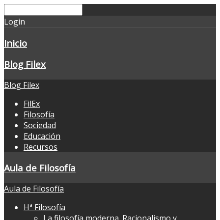
Login
Inicio
Blog Filex
Blog Filex
FilEx
Filosofía
Sociedad
Educación
Recursos
Aula de Filosofía
Aula de Filosofía
Hª Filosofía
La filosofía moderna. Racionalismo y