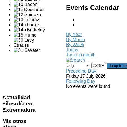
Events Calendar
By Year
By Month
By Week
Today
Jump to month
Jump to m
Preceding Day
Friday 17 July 2026
Following Day
No events were found
Actualidad
Filosofía en
Extremadura
Mis
otros