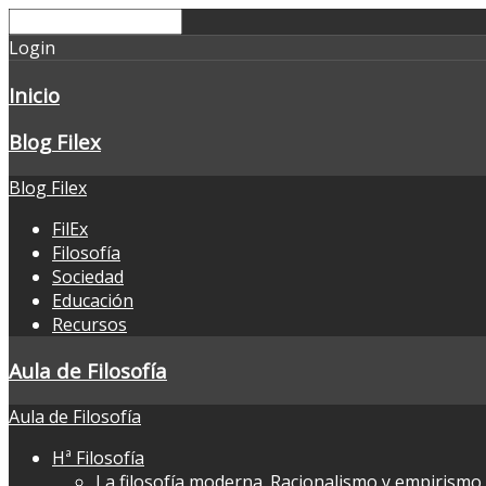
Login
Inicio
Blog Filex
Blog Filex
FilEx
Filosofía
Sociedad
Educación
Recursos
Aula de Filosofía
Aula de Filosofía
Hª Filosofía
La filosofía moderna. Racionalismo y empirismo