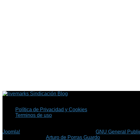
Sindicación Blog
Política de Privacidad y Cookies
Terminos de uso
Copyright © 2026 Fil.ex . Todos los derechos reservados.
Joomla!
es software libre, liberado bajo la
GNU General Public
©
Arturo de Porras Guardo