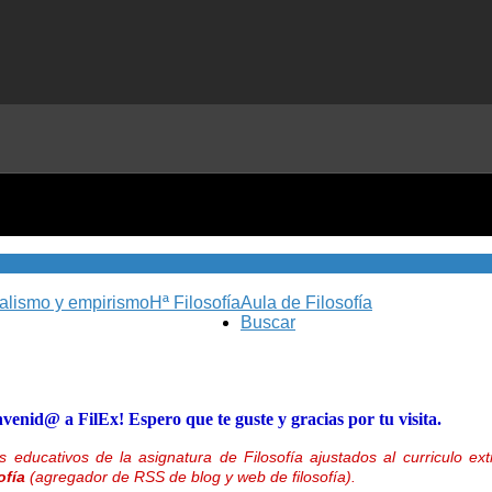
nalismo y empirismo
Hª Filosofía
Aula de Filosofía
Buscar
nvenid@ a FilEx! Espero que te guste y gracias por tu visita.
 educativos de la asignatura de Filosofía ajustados al curriculo 
ofía
(agregador de RSS de blog y web de filosofía).