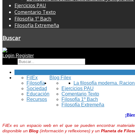
Ejercicios PAU
Comentario Texto
Filosofía 1º Bach
Filosofía Extremeña
Buscar
Login
Register
Buscar
Inicio
FilEx
Blog Filex
Filosofía
La filosofía moderna. Racio
Sociedad
Ejercicios PAU
Educación
Comentario Texto
Recursos
Filosofía 1º Bach
Filosofía Extremeña
¡Bie
FilEx es un espacio web en el que se pueden encontrar materiales
disponible un
Blog
(información y reflexiones) y un
Planeta de Filos