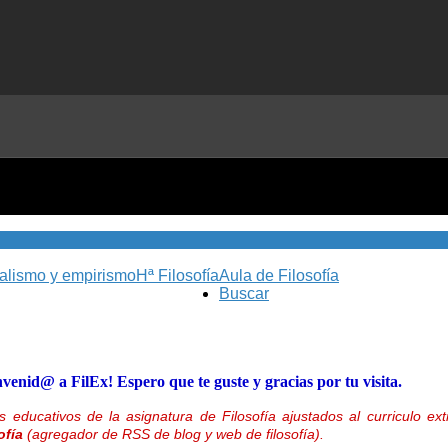
nalismo y empirismo
Hª Filosofía
Aula de Filosofía
Buscar
nvenid@ a FilEx! Espero que te guste y gracias por tu visita.
 educativos de la asignatura de Filosofía ajustados al curriculo 
ofía
(agregador de RSS de blog y web de filosofía).