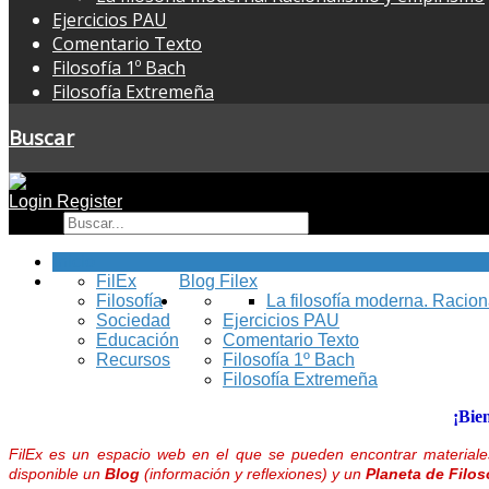
Ejercicios PAU
Comentario Texto
Filosofía 1º Bach
Filosofía Extremeña
Buscar
Login
Register
Buscar
Inicio
FilEx
Blog Filex
Filosofía
La filosofía moderna. Racio
Sociedad
Ejercicios PAU
Educación
Comentario Texto
Recursos
Filosofía 1º Bach
Filosofía Extremeña
¡Bie
FilEx es un espacio web en el que se pueden encontrar materiales
disponible un
Blog
(información y reflexiones) y un
Planeta de Filos