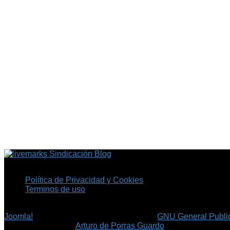
Sindicación Blog
Política de Privacidad y Cookies
Terminos de uso
Copyright © 2026 Fil.ex . Todos los derechos reservados.
Joomla!
es software libre, liberado bajo la
GNU General Public
©
Arturo de Porras Guardo