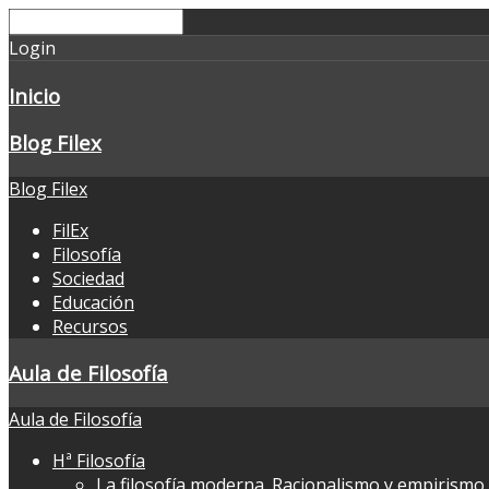
Login
Inicio
Blog Filex
Blog Filex
FilEx
Filosofía
Sociedad
Educación
Recursos
Aula de Filosofía
Aula de Filosofía
Hª Filosofía
La filosofía moderna. Racionalismo y empirismo