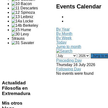
Events Calendar
By Year
By Month
By Week
Today
Jump to month
Jump to m
Preceding Day
Thursday 16 July 2026
Following Day
No events were found
Actualidad
Filosofía en
Extremadura
Mis
otros