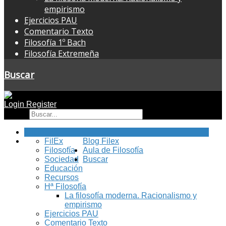
empirismo
Ejercicios PAU
Comentario Texto
Filosofía 1º Bach
Filosofía Extremeña
Buscar
Login
Register
Buscar
Inicio
FilEx
Blog Filex
Filosofía
Aula de Filosofía
Sociedad
Buscar
Educación
Recursos
Hª Filosofía
La filosofía moderna. Racionalismo y
empirismo
Ejercicios PAU
Comentario Texto