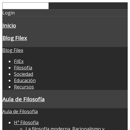
Login
Inicio
Blog Filex
Blog Filex
FilEx
Filosofía
Sociedad
Educación
Recursos
Aula de Filosofía
Aula de Filosofía
Hª Filosofía
La filosofía moderna. Racionalismo y