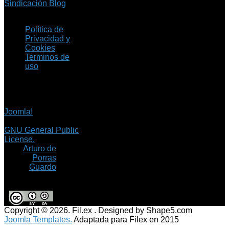
Sindicación Blog
Política de
Privacidad y
Cookies
Terminos de
uso
Copyright © 2026 Fil.ex
. Todos los derechos
reservados.
Joomla!
es software
libre, liberado bajo la
GNU General Public
License.
©
Arturo de
Porras
Guardo
Copyright © 2026. Fil.ex . Designed by Shape5.com
Joomla Templates.
Adaptada para Filex en 2015