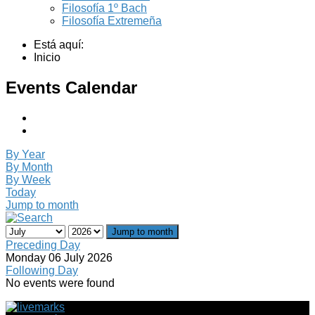
Filosofía 1º Bach
Filosofía Extremeña
Está aquí:
Inicio
Events Calendar
By Year
By Month
By Week
Today
Jump to month
Jump to month
Preceding Day
Monday 06 July 2026
Following Day
No events were found