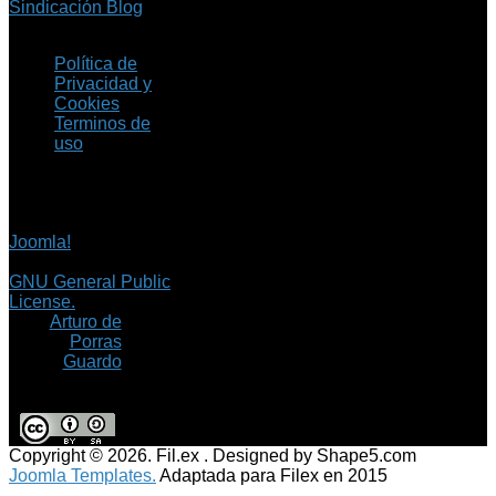
Sindicación Blog
Política de
Privacidad y
Cookies
Terminos de
uso
Copyright © 2026 Fil.ex
. Todos los derechos
reservados.
Joomla!
es software
libre, liberado bajo la
GNU General Public
License.
©
Arturo de
Porras
Guardo
Copyright © 2026. Fil.ex . Designed by Shape5.com
Joomla Templates.
Adaptada para Filex en 2015