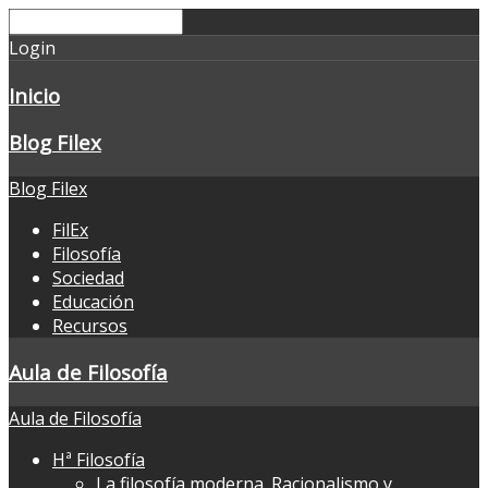
Login
Inicio
Blog Filex
Blog Filex
FilEx
Filosofía
Sociedad
Educación
Recursos
Aula de Filosofía
Aula de Filosofía
Hª Filosofía
La filosofía moderna. Racionalismo y