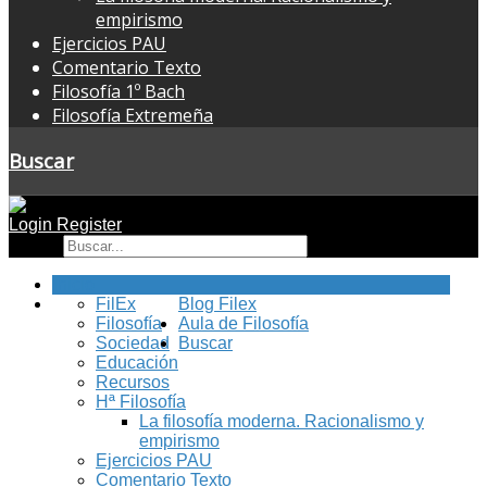
empirismo
Ejercicios PAU
Comentario Texto
Filosofía 1º Bach
Filosofía Extremeña
Buscar
Login
Register
Buscar
Inicio
FilEx
Blog Filex
Filosofía
Aula de Filosofía
Sociedad
Buscar
Educación
Recursos
Hª Filosofía
La filosofía moderna. Racionalismo y
empirismo
Ejercicios PAU
Comentario Texto