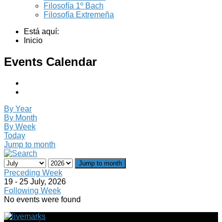
Filosofía 1º Bach
Filosofía Extremeña
Está aquí:
Inicio
Events Calendar
By Year
By Month
By Week
Today
Jump to month
Jump to month
Preceding Week
19 - 25 July, 2026
Following Week
No events were found