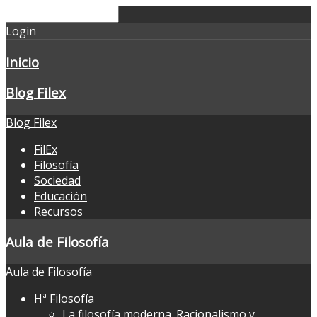
Login
Inicio
Blog Filex
Blog Filex
FilEx
Filosofía
Sociedad
Educación
Recursos
Aula de Filosofía
Aula de Filosofía
Hª Filosofía
La filosofía moderna. Racionalismo y