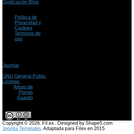
Sindicación Blog
Política de
Privacidad y
Cookies
Terminos de
uso
Copyright © 2026 Fil.ex
. Todos los derechos
reservados.
Joomla!
es software
libre, liberado bajo la
GNU General Public
License.
©
Arturo de
Porras
Guardo
Copyright © 2026. Fil.ex . Designed by Shape5.com
Joomla Templates.
Adaptada para Filex en 2015