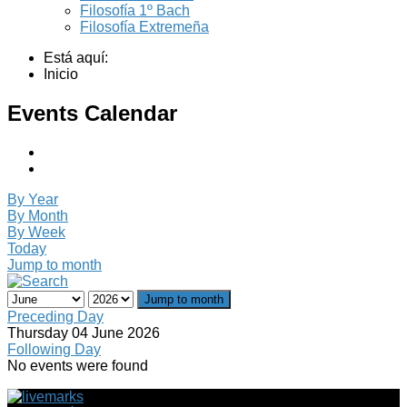
Filosofía 1º Bach
Filosofía Extremeña
Está aquí:
Inicio
Events Calendar
By Year
By Month
By Week
Today
Jump to month
Jump to month
Preceding Day
Thursday 04 June 2026
Following Day
No events were found