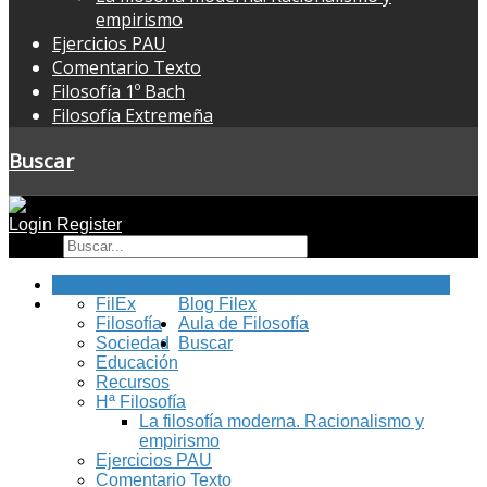
empirismo
Ejercicios PAU
Comentario Texto
Filosofía 1º Bach
Filosofía Extremeña
Buscar
Login
Register
Buscar
Inicio
FilEx
Blog Filex
Filosofía
Aula de Filosofía
Sociedad
Buscar
Educación
Recursos
Hª Filosofía
La filosofía moderna. Racionalismo y
empirismo
Ejercicios PAU
Comentario Texto