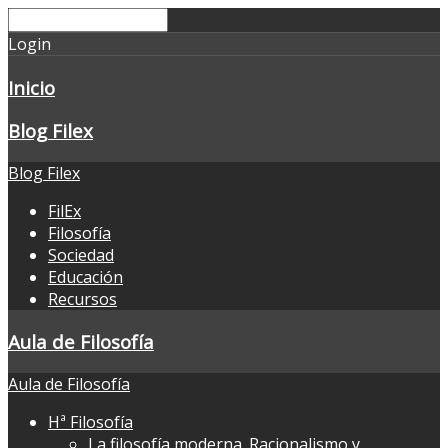
Login
Inicio
Blog Filex
Blog Filex
FilEx
Filosofía
Sociedad
Educación
Recursos
Aula de Filosofía
Aula de Filosofía
Hª Filosofía
La filosofía moderna. Racionalismo y