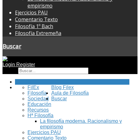
empirismo
Ejercicios PAU
Comentario Texto
Filosofía 1º Bach
Filosofía Extremeña
Buscar
Login
Register
Buscar
Inicio
FilEx
Blog Filex
Filosofía
Aula de Filosofía
Sociedad
Buscar
Educación
Recursos
Hª Filosofía
La filosofía moderna. Racionalismo y
empirismo
Ejercicios PAU
Comentario Texto