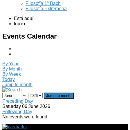
Filosofía 1º Bach
Filosofía Extremeña
Está aquí:
Inicio
Events Calendar
By Year
By Month
By Week
Today
Jump to month
Jump to month
Preceding Day
Saturday 06 June 2026
Following Day
No events were found