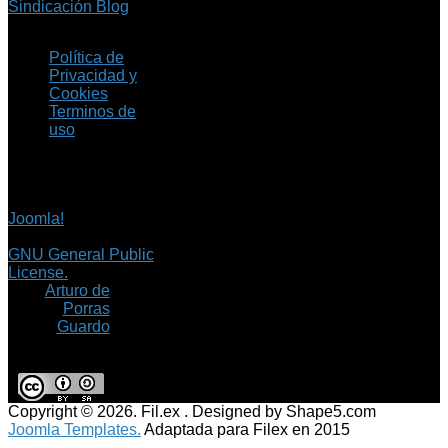
Sindicación Blog
Política de
Privacidad y
Cookies
Terminos de
uso
Copyright © 2026 Fil.ex
. Todos los derechos
reservados.
Joomla!
es software
libre, liberado bajo la
GNU General Public
License.
©
Arturo de
Porras
Guardo
Copyright © 2026. Fil.ex . Designed by Shape5.com
Joomla Templates.
Adaptada para Filex en 2015