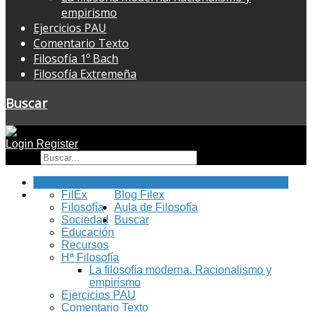
empirismo
Ejercicios PAU
Comentario Texto
Filosofía 1º Bach
Filosofía Extremeña
Buscar
Login
Register
Buscar
Inicio
FilEx
Blog Filex
Filosofía
Aula de Filosofía
Sociedad
Buscar
Educación
Recursos
Hª Filosofía
La filosofía moderna. Racionalismo y
empirismo
Ejercicios PAU
Comentario Texto