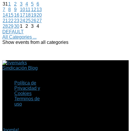
31
1
2
3
4
5
6
7
8
9
10
11
12
13
14
15
16
17
18
19
20
21
22
23
24
25
26
27
28
29
30
1
2
3
4
DEFAULT
All Categories ...
Show events from all categories
Sindicación Blog
Política de
Privacidad y
Cookies
Terminos de
uso
Copyright © 2026 Fil.ex
. Todos los derechos
reservados.
Joomla!
es software