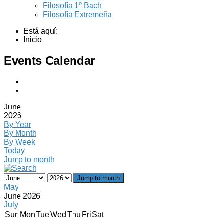
Filosofía 1º Bach
Filosofía Extremeña
Está aquí:
Inicio
Events Calendar
June,
2026
By Year
By Month
By Week
Today
Jump to month
Jump to month
May
June 2026
July
Sun
Mon
Tue
Wed
Thu
Fri
Sat