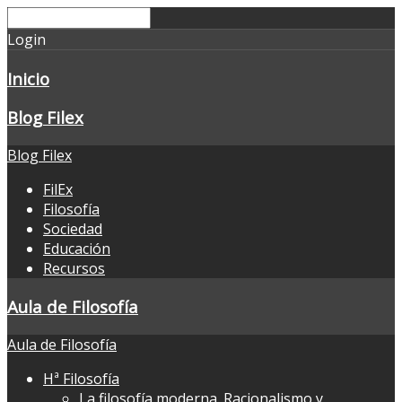
Login
Inicio
Blog Filex
Blog Filex
FilEx
Filosofía
Sociedad
Educación
Recursos
Aula de Filosofía
Aula de Filosofía
Hª Filosofía
La filosofía moderna. Racionalismo y