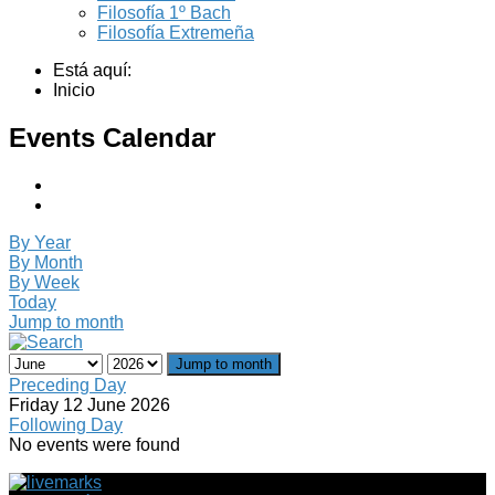
Filosofía 1º Bach
Filosofía Extremeña
Está aquí:
Inicio
Events Calendar
By Year
By Month
By Week
Today
Jump to month
Jump to month
Preceding Day
Friday 12 June 2026
Following Day
No events were found