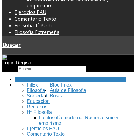
empirismo
Ejercicios PAU
Comentario Texto
Filosofía 1º Bach
Filosofía Extremeña
Buscar
Login
Register
Buscar
Inicio
FilEx
Blog Filex
Filosofía
Aula de Filosofía
Sociedad
Buscar
Educación
Recursos
Hª Filosofía
La filosofía moderna. Racionalismo y
empirismo
Ejercicios PAU
Comentario Texto