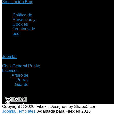
Sindicación Blog
Política de
Privacidad y
Cookies
Terminos de
uso
Copyright © 2026 Fil.ex
. Todos los derechos
reservados.
Joomla!
es software
libre, liberado bajo la
GNU General Public
License.
©
Arturo de
Porras
Guardo
Copyright © 2026. Fil.ex . Designed by Shape5.com
Joomla Templates.
Adaptada para Filex en 2015