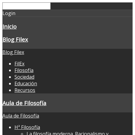
Login
Inicio
Blog Filex
Blog Filex
FilEx
Filosofía
Sociedad
Educación
Recursos
Aula de Filosofía
Aula de Filosofía
Hª Filosofía
La filosofía moderna. Racionalismo y