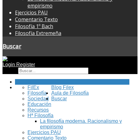
empirismo
Ejercicios PAU
Comentario Texto
Filosofía 1º Bach
Filosofía Extremeña
Buscar
Login
Register
Buscar
Inicio
FilEx
Blog Filex
Filosofía
Aula de Filosofía
Sociedad
Buscar
Educación
Recursos
Hª Filosofía
La filosofía moderna. Racionalismo y
empirismo
Ejercicios PAU
Comentario Texto