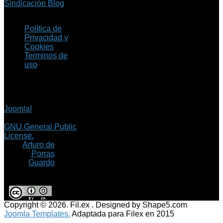
Sindicación Blog
Política de
Privacidad y
Cookies
Terminos de
uso
Copyright © 2026 Fil.ex
. Todos los derechos
reservados.
Joomla!
es software
libre, liberado bajo la
GNU General Public
License.
©
Arturo de
Porras
Guardo
Copyright © 2026. Fil.ex . Designed by Shape5.com
Joomla Templates.
Adaptada para Filex en 2015