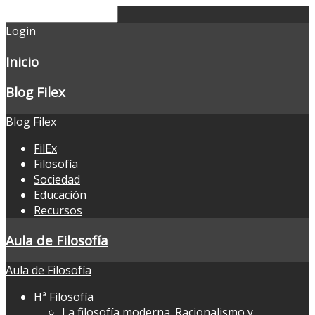
Login
Inicio
Blog Filex
Blog Filex
FilEx
Filosofía
Sociedad
Educación
Recursos
Aula de Filosofía
Aula de Filosofía
Hª Filosofía
La filosofía moderna. Racionalismo y