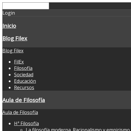
Login
Inicio
Blog Filex
Blog Filex
FilEx
Filosofía
Sociedad
Educación
Recursos
Aula de Filosofía
Aula de Filosofía
Hª Filosofía
La filosofía moderna. Racionalismo y empirismo