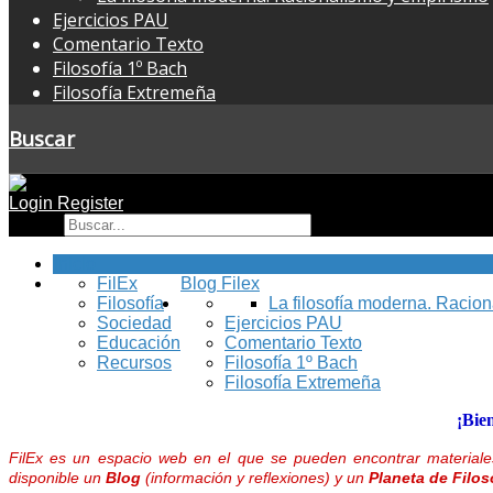
Ejercicios PAU
Comentario Texto
Filosofía 1º Bach
Filosofía Extremeña
Buscar
Login
Register
Buscar
Inicio
FilEx
Blog Filex
Filosofía
La filosofía moderna. Racio
Sociedad
Ejercicios PAU
Educación
Comentario Texto
Recursos
Filosofía 1º Bach
Filosofía Extremeña
¡Bie
FilEx es un espacio web en el que se pueden encontrar materiales
disponible un
Blog
(información y reflexiones) y un
Planeta de Filos