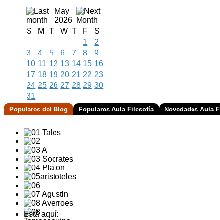
May
2026
S
M
T
W
T
F
S
1
2
3
4
5
6
7
8
9
10
11
12
13
14
15
16
17
18
19
20
21
22
23
24
25
26
27
28
29
30
31
Populares del Blog
Populares Aula Filosofía
Novedades Aula Fi
Está aquí: