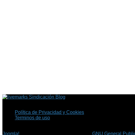
Sindicación Blog
Política de Privacidad y Cookies
Terminos de uso
Copyright © 2026 Fil.ex . Todos los derechos reservados.
Joomla!
es software libre, liberado bajo la
GNU General Public