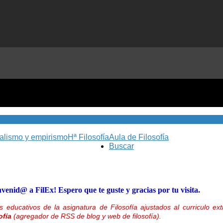
nalismo y empirismo
Hª Filosofía
Aula de Filosofía
Buscar
nvenid@ a FilEx! Espero que te guste y gracias por tu visita.
 educativos de la asignatura de Filosofía ajustados al curriculo 
ofía
(agregador de RSS de blog y web de filosofía).