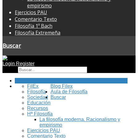
empirismo
Ejercicios PAU
Comentario Texto
Filosofía 1º Bach
Filosofía Extremeña
Buscar
Login
Register
Buscar
Inicio
FilEx
Blog Filex
Filosofía
Aula de Filosofía
Sociedad
Buscar
Educación
Recursos
Hª Filosofía
La filosofía moderna. Racionalismo y
empirismo
Ejercicios PAU
Comentario Texto