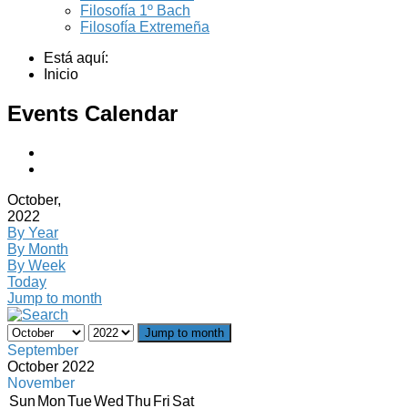
Filosofía 1º Bach
Filosofía Extremeña
Está aquí:
Inicio
Events Calendar
October,
2022
By Year
By Month
By Week
Today
Jump to month
Jump to month
September
October 2022
November
Sun
Mon
Tue
Wed
Thu
Fri
Sat