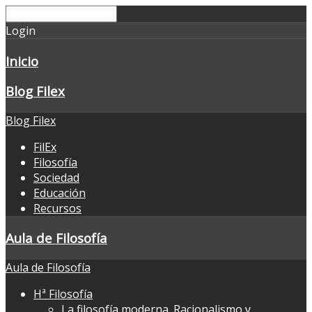
Login
Inicio
Blog Filex
Blog Filex
FilEx
Filosofía
Sociedad
Educación
Recursos
Aula de Filosofía
Aula de Filosofía
Hª Filosofía
La filosofía moderna. Racionalismo y