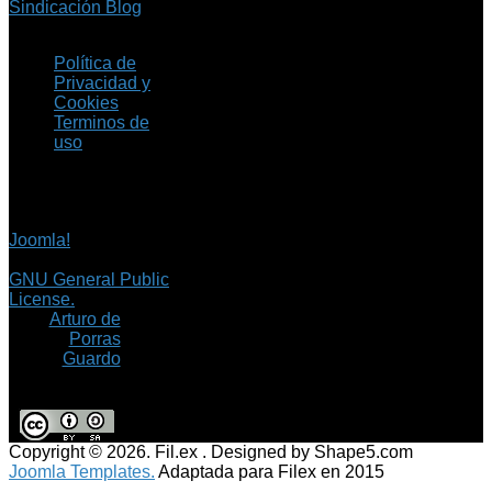
Sindicación Blog
Política de
Privacidad y
Cookies
Terminos de
uso
Copyright © 2026 Fil.ex
. Todos los derechos
reservados.
Joomla!
es software
libre, liberado bajo la
GNU General Public
License.
©
Arturo de
Porras
Guardo
Copyright © 2026. Fil.ex . Designed by Shape5.com
Joomla Templates.
Adaptada para Filex en 2015