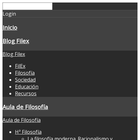
Login
Inicio
Blog Filex
Blog Filex
FilEx
Filosofía
Sociedad
Educación
Recursos
Aula de Filosofía
Aula de Filosofía
Hª Filosofía
La filosofía moderna. Racionalismo y