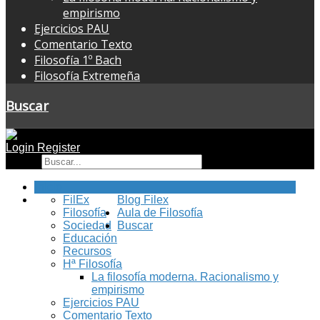
empirismo
Ejercicios PAU
Comentario Texto
Filosofía 1º Bach
Filosofía Extremeña
Buscar
Login
Register
Buscar
Inicio
FilEx
Blog Filex
Filosofía
Aula de Filosofía
Sociedad
Buscar
Educación
Recursos
Hª Filosofía
La filosofía moderna. Racionalismo y
empirismo
Ejercicios PAU
Comentario Texto