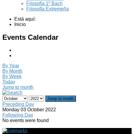
Filosofía 1º Bach
Filosofía Extremeña
Está aquí:
Inicio
Events Calendar
By Year
By Month
By Week
Today
Jump to month
Jump to month
Preceding Day
Monday 03 October 2022
Following Day
No events were found