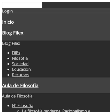
Login
Inicio
Blog Filex
Blog Filex
FilEx
Filosofía
Sociedad
Educación
Recursos
Aula de Filosofía
Aula de Filosofía
Hª Filosofía
La filosofía moderna. Racionalismo y