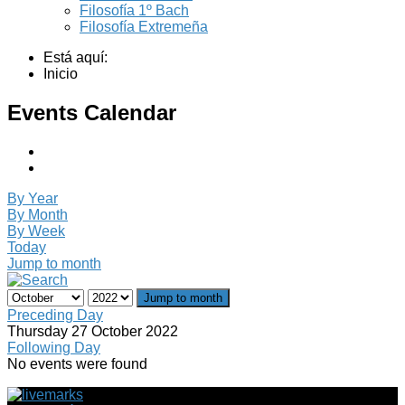
Filosofía 1º Bach
Filosofía Extremeña
Está aquí:
Inicio
Events Calendar
By Year
By Month
By Week
Today
Jump to month
Jump to month
Preceding Day
Thursday 27 October 2022
Following Day
No events were found