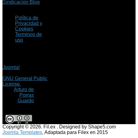
Sindicación Blog
Política de
Privacidad y
Cookies
Terminos de
uso
Copyright © 2026 Fil.ex
. Todos los derechos
reservados.
Joomla!
es software
libre, liberado bajo la
GNU General Public
License.
©
Arturo de
Porras
Guardo
Copyright © 2026. Fil.ex . Designed by Shape5.com
Joomla Templates.
Adaptada para Filex en 2015