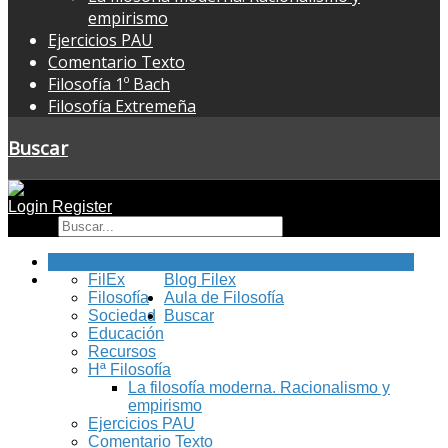
empirismo
Ejercicios PAU
Comentario Texto
Filosofía 1º Bach
Filosofía Extremeña
Buscar
Login
Register
Buscar
Inicio
FilEx
Blog Filex
Filosofía
Aula de Filosofía
Sociedad
Buscar
Educación
Recursos
Hª Filosofía
La filosofía moderna. Racionalismo y
empirismo
Ejercicios PAU
Comentario Texto