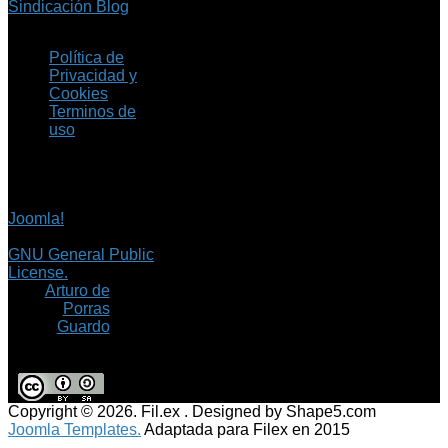
Sindicación Blog
Política de
Privacidad y
Cookies
Terminos de
uso
Copyright © 2026 Fil.ex
. Todos los derechos
reservados.
Joomla!
es software
libre, liberado bajo la
GNU General Public
License.
©
Arturo de
Porras
Guardo
Copyright © 2026. Fil.ex . Designed by Shape5.com
Joomla Templates.
Adaptada para Filex en 2015