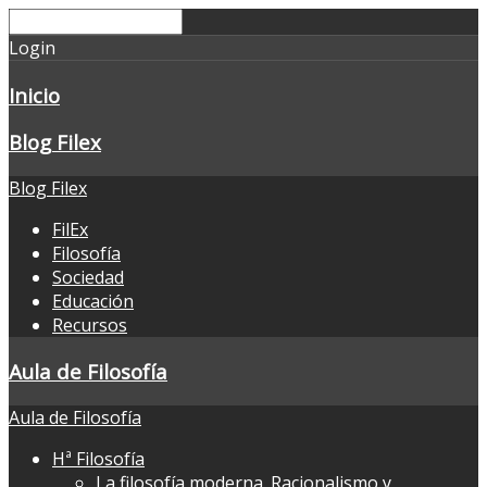
Login
Inicio
Blog Filex
Blog Filex
FilEx
Filosofía
Sociedad
Educación
Recursos
Aula de Filosofía
Aula de Filosofía
Hª Filosofía
La filosofía moderna. Racionalismo y