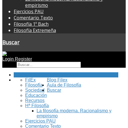
empirismo
Ejercicios PAU
Comentario Texto
Filosofía 1º Bach
Filosofía Extremeña
Buscar
Login
Register
Buscar
Inicio
FilEx
Blog Filex
Filosofía
Aula de Filosofía
Sociedad
Buscar
Educación
Recursos
Hª Filosofía
La filosofía moderna. Racionalismo y
empirismo
Ejercicios PAU
Comentario Texto