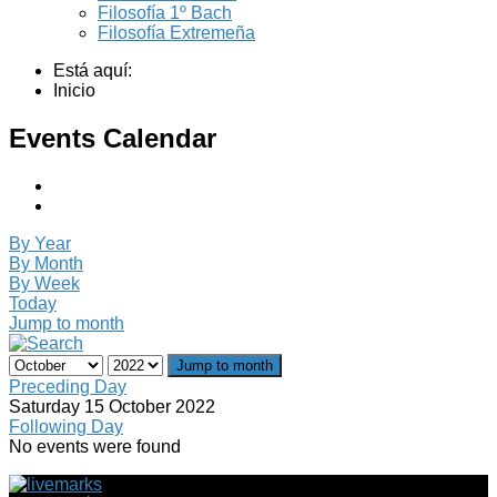
Filosofía 1º Bach
Filosofía Extremeña
Está aquí:
Inicio
Events Calendar
By Year
By Month
By Week
Today
Jump to month
Jump to month
Preceding Day
Saturday 15 October 2022
Following Day
No events were found