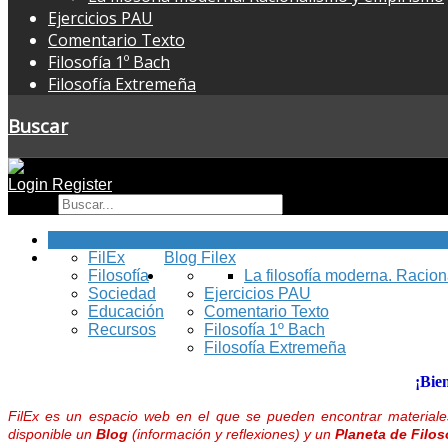
Ejercicios PAU
Comentario Texto
Filosofía 1º Bach
Filosofía Extremeña
Buscar
Login
Register
Buscar
Inicio
FilEx
Blog Filex
Filosofía
La filosofía moderna. Racio
Sociedad
Ejercicios PAU
Educación
Comentario Texto
Recursos
Filosofía 1º Bach
Filosofía Extremeña
¡Bie
FilEx es un espacio web en el que se pueden encontrar materiales
disponible un
Blog
(información y reflexiones) y un
Planeta de Filos