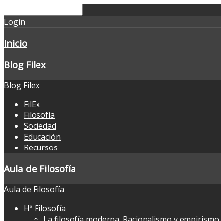
Login
Inicio
Blog Filex
Blog Filex
FilEx
Filosofía
Sociedad
Educación
Recursos
Aula de Filosofía
Aula de Filosofía
Hª Filosofía
La filosofía moderna. Racionalismo y empirismo