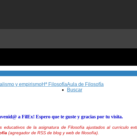
nalismo y empirismo
Hª Filosofía
Aula de Filosofía
Buscar
nvenid@ a FilEx! Espero que te guste y gracias por tu visita.
 educativos de la asignatura de Filosofía ajustados al curriculo 
ofía
(agregador de RSS de blog y web de filosofía).