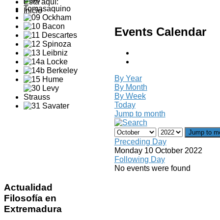
Está aquí:
Inicio
Events Calendar
By Year
By Month
By Week
Today
Jump to month
Jump to m
Preceding Day
Monday 10 October 2022
Following Day
No events were found
Actualidad
Filosofía en
Extremadura