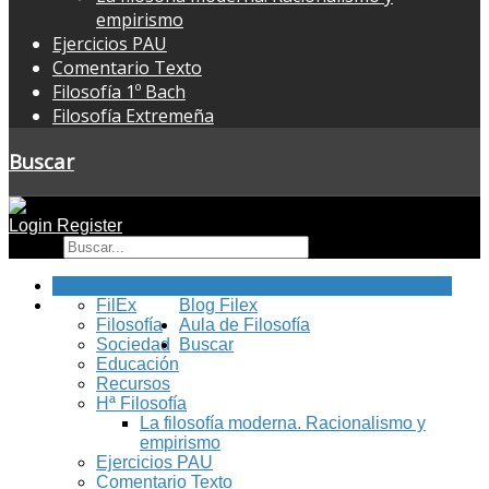
empirismo
Ejercicios PAU
Comentario Texto
Filosofía 1º Bach
Filosofía Extremeña
Buscar
Login
Register
Buscar
Inicio
FilEx
Blog Filex
Filosofía
Aula de Filosofía
Sociedad
Buscar
Educación
Recursos
Hª Filosofía
La filosofía moderna. Racionalismo y
empirismo
Ejercicios PAU
Comentario Texto