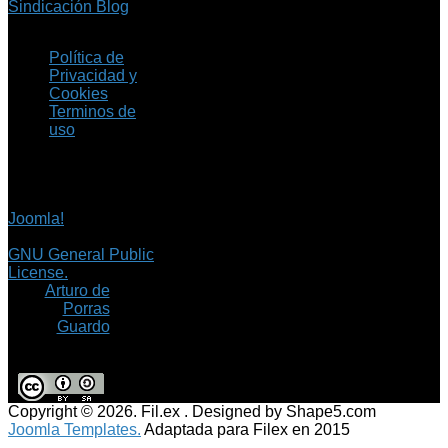
Sindicación Blog
Política de
Privacidad y
Cookies
Terminos de
uso
Copyright © 2026 Fil.ex
. Todos los derechos
reservados.
Joomla!
es software
libre, liberado bajo la
GNU General Public
License.
©
Arturo de
Porras
Guardo
Copyright © 2026. Fil.ex . Designed by Shape5.com
Joomla Templates.
Adaptada para Filex en 2015