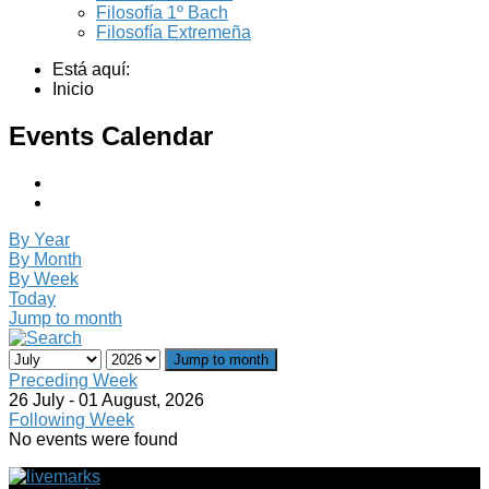
Filosofía 1º Bach
Filosofía Extremeña
Está aquí:
Inicio
Events Calendar
By Year
By Month
By Week
Today
Jump to month
Jump to month
Preceding Week
26 July - 01 August, 2026
Following Week
No events were found