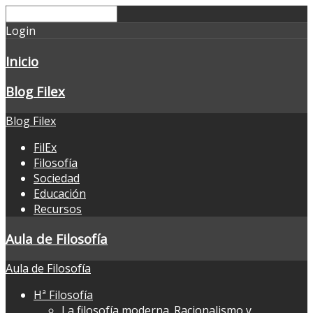
Login
Inicio
Blog Filex
Blog Filex
FilEx
Filosofía
Sociedad
Educación
Recursos
Aula de Filosofía
Aula de Filosofía
Hª Filosofía
La filosofía moderna. Racionalismo y