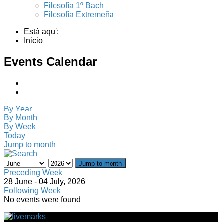
Filosofía 1º Bach
Filosofía Extremeña
Está aquí:
Inicio
Events Calendar
By Year
By Month
By Week
Today
Jump to month
Jump to month
Preceding Week
28 June - 04 July, 2026
Following Week
No events were found