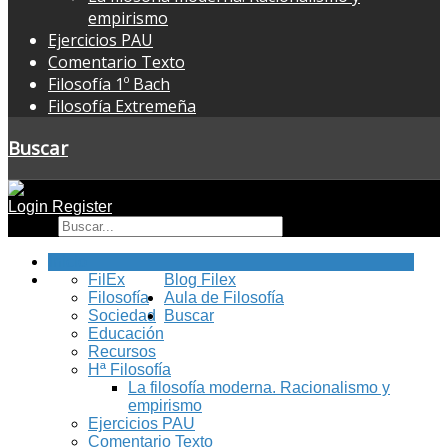
empirismo
Ejercicios PAU
Comentario Texto
Filosofía 1º Bach
Filosofía Extremeña
Buscar
Login
Register
Buscar
Inicio
FilEx
Blog Filex
Filosofía
Aula de Filosofía
Sociedad
Buscar
Educación
Recursos
Hª Filosofía
La filosofía moderna. Racionalismo y
empirismo
Ejercicios PAU
Comentario Texto