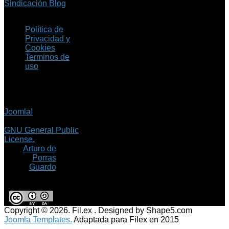
Sindicación Blog
Política de
Privacidad y
Cookies
Terminos de
uso
Copyright © 2026 Fil.ex
. Todos los derechos
reservados.
Joomla!
es software
libre, liberado bajo la
GNU General Public
License.
©
Arturo de
Porras
Guardo
Copyright © 2026. Fil.ex . Designed by Shape5.com
Joomla Templates.
Adaptada para Filex en 2015