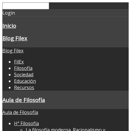
Login
Inicio
Blog Filex
Blog Filex
FilEx
Filosofía
Sociedad
Educación
Recursos
Aula de Filosofía
Aula de Filosofía
Hª Filosofía
La filosofía moderna. Racionalismo y