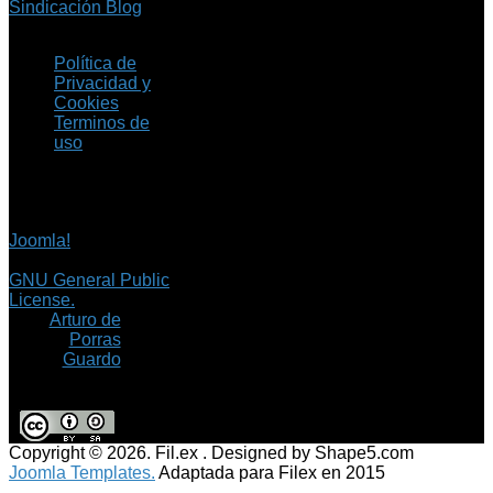
Sindicación Blog
Política de
Privacidad y
Cookies
Terminos de
uso
Copyright © 2026 Fil.ex
. Todos los derechos
reservados.
Joomla!
es software
libre, liberado bajo la
GNU General Public
License.
©
Arturo de
Porras
Guardo
Copyright © 2026. Fil.ex . Designed by Shape5.com
Joomla Templates.
Adaptada para Filex en 2015