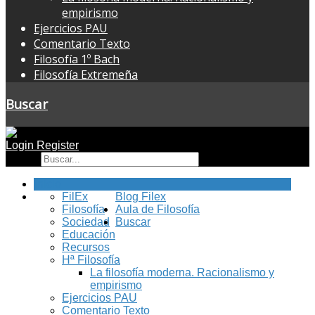
empirismo
Ejercicios PAU
Comentario Texto
Filosofía 1º Bach
Filosofía Extremeña
Buscar
Login
Register
Buscar
Inicio
FilEx
Blog Filex
Filosofía
Aula de Filosofía
Sociedad
Buscar
Educación
Recursos
Hª Filosofía
La filosofía moderna. Racionalismo y
empirismo
Ejercicios PAU
Comentario Texto