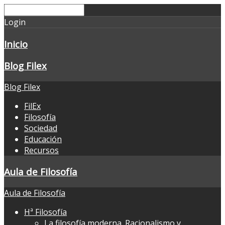
Login
Inicio
Blog Filex
Blog Filex
FilEx
Filosofía
Sociedad
Educación
Recursos
Aula de Filosofía
Aula de Filosofía
Hª Filosofía
La filosofía moderna. Racionalismo y