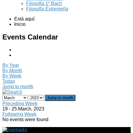
Filosofía 1º Bach
Filosofía Extremeña
Está aquí:
Inicio
Events Calendar
By Year
By Month
By Week
Today
Jump to month
Jump to month
Preceding Week
19 - 25 March, 2023
Following Week
No events were found