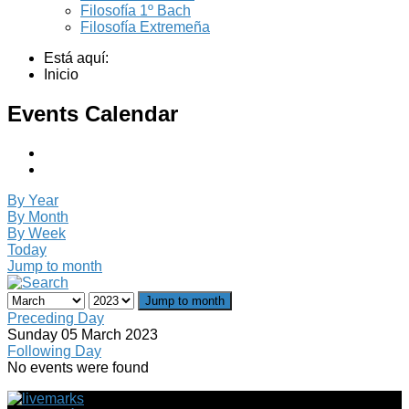
Filosofía 1º Bach
Filosofía Extremeña
Está aquí:
Inicio
Events Calendar
By Year
By Month
By Week
Today
Jump to month
Jump to month
Preceding Day
Sunday 05 March 2023
Following Day
No events were found