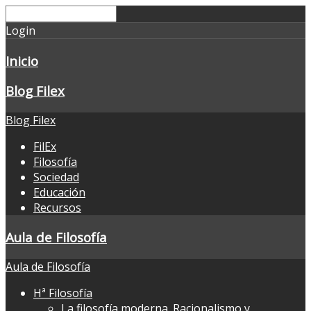
Login
Inicio
Blog Filex
Blog Filex
FilEx
Filosofía
Sociedad
Educación
Recursos
Aula de Filosofía
Aula de Filosofía
Hª Filosofía
La filosofía moderna. Racionalismo y