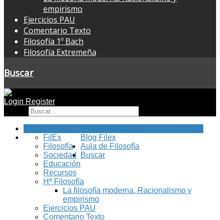
empirismo
Ejercicios PAU
Comentario Texto
Filosofía 1º Bach
Filosofía Extremeña
Buscar
Login
Register
Buscar
Inicio
FilEx
Blog Filex
Filosofía
Aula de Filosofía
Sociedad
Buscar
Educación
Recursos
Hª Filosofía
La filosofía moderna. Racionalismo y
empirismo
Ejercicios PAU
Comentario Texto