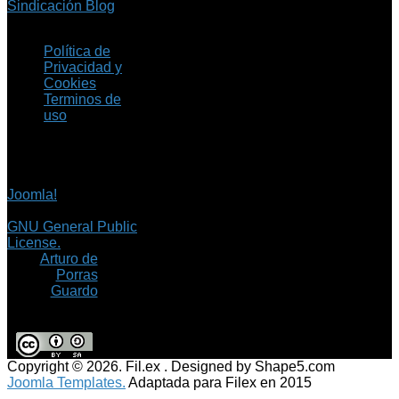
Sindicación Blog
Política de
Privacidad y
Cookies
Terminos de
uso
Copyright © 2026 Fil.ex
. Todos los derechos
reservados.
Joomla!
es software
libre, liberado bajo la
GNU General Public
License.
©
Arturo de
Porras
Guardo
Copyright © 2026. Fil.ex . Designed by Shape5.com
Joomla Templates.
Adaptada para Filex en 2015