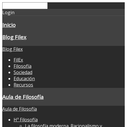
Login
Inicio
Blog Filex
Blog Filex
FilEx
Filosofía
Sociedad
Educación
Recursos
Aula de Filosofía
Aula de Filosofía
Hª Filosofía
La filosofía moderna. Racionalismo y