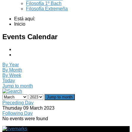
Filosofía 1º Bach
Filosofía Extremeña
Está aquí:
Inicio
Events Calendar
By Year
By Month
By Week
Today
Jump to month
Jump to month
Preceding Day
Thursday 09 March 2023
Following Day
No events were found