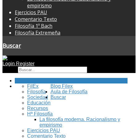
empirismo
Ejercicios PAU
Comentario Texto
Filosofía 1º Bach
Filosofía Extremeña
Buscar
Login
Register
Buscar
Inicio
FilEx
Blog Filex
Filosofía
Aula de Filosofía
Sociedad
Buscar
Educación
Recursos
Hª Filosofía
La filosofía moderna. Racionalismo y
empirismo
Ejercicios PAU
Comentario Texto