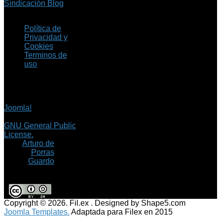
Sindicación Blog
Política de
Privacidad y
Cookies
Terminos de
uso
Copyright © 2026 Fil.ex
. Todos los derechos
reservados.
Joomla!
es software
libre, liberado bajo la
GNU General Public
License.
©
Arturo de
Porras
Guardo
Copyright © 2026. Fil.ex . Designed by Shape5.com
Joomla Templates.
Adaptada para Filex en 2015