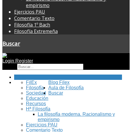
empirismo
Ejercicios PAU
Comentario Texto
Filosofía 1º Bach
Filosofía Extremeña
Buscar
Login
Register
Buscar
Inicio
FilEx
Blog Filex
Filosofía
Aula de Filosofía
Sociedad
Buscar
Educación
Recursos
Hª Filosofía
La filosofía moderna. Racionalismo y
empirismo
Ejercicios PAU
Comentario Texto