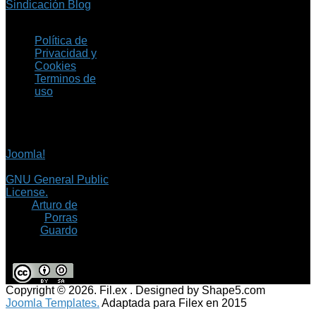
Sindicación Blog
Política de
Privacidad y
Cookies
Terminos de
uso
Copyright © 2026 Fil.ex
. Todos los derechos
reservados.
Joomla!
es software
libre, liberado bajo la
GNU General Public
License.
©
Arturo de
Porras
Guardo
Copyright © 2026. Fil.ex . Designed by Shape5.com
Joomla Templates.
Adaptada para Filex en 2015