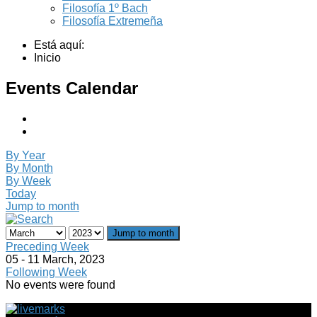
Filosofía 1º Bach
Filosofía Extremeña
Está aquí:
Inicio
Events Calendar
By Year
By Month
By Week
Today
Jump to month
Jump to month
Preceding Week
05 - 11 March, 2023
Following Week
No events were found