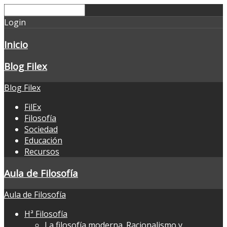
Login
Inicio
Blog Filex
Blog Filex
FilEx
Filosofía
Sociedad
Educación
Recursos
Aula de Filosofía
Aula de Filosofía
Hª Filosofía
La filosofía moderna. Racionalismo y