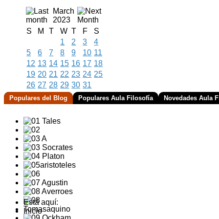
March
2023
S
M
T
W
T
F
S
1
2
3
4
5
6
7
8
9
10
11
12
13
14
15
16
17
18
19
20
21
22
23
24
25
26
27
28
29
30
31
Populares del Blog
Populares Aula Filosofía
Novedades Aula Fi
Está aquí:
Inicio