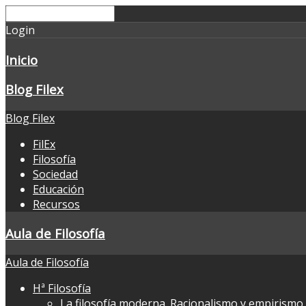
Login
Inicio
Blog Filex
Blog Filex
FilEx
Filosofía
Sociedad
Educación
Recursos
Aula de Filosofía
Aula de Filosofía
Hª Filosofía
La filosofía moderna. Racionalismo y empirismo