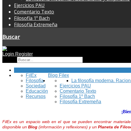
Ejercicios PAU
Comentario Texto
Filosofía 1º Bach
Filosofía Extremeña
Buscar
Login
Register
Buscar
Inicio
FilEx
Blog Filex
Filosofía
La filosofía moderna. Racio
Sociedad
Ejercicios PAU
Educación
Comentario Texto
Recursos
Filosofía 1º Bach
Filosofía Extremeña
¡Bie
FilEx es un espacio web en el que se pueden encontrar materiales
disponible un
Blog
(información y reflexiones) y un
Planeta de Filos