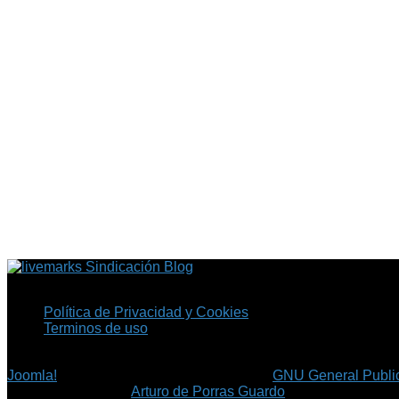
Sindicación Blog
Política de Privacidad y Cookies
Terminos de uso
Copyright © 2026 Fil.ex . Todos los derechos reservados.
Joomla!
es software libre, liberado bajo la
GNU General Public
©
Arturo de Porras Guardo