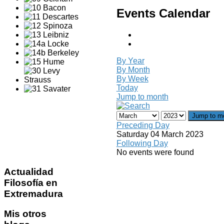
Events Calendar
By Year
By Month
By Week
Today
Jump to month
Jump to m
Preceding Day
Saturday 04 March 2023
Following Day
No events were found
Actualidad
Filosofía en
Extremadura
Mis
otros