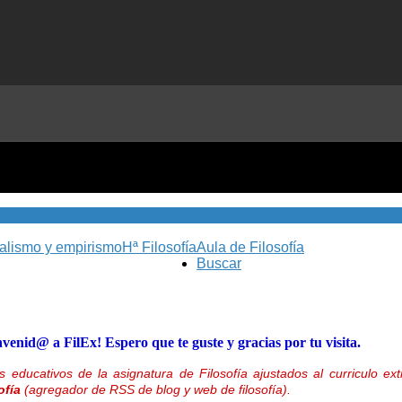
nalismo y empirismo
Hª Filosofía
Aula de Filosofía
Buscar
nvenid@ a FilEx! Espero que te guste y gracias por tu visita.
 educativos de la asignatura de Filosofía ajustados al curriculo 
ofía
(agregador de RSS de blog y web de filosofía).