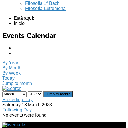
Filosofía 1º Bach
Filosofía Extremeña
Está aquí:
Inicio
Events Calendar
By Year
By Month
By Week
Today
Jump to month
Jump to month
Preceding Day
Saturday 18 March 2023
Following Day
No events were found