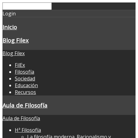
Login
Inicio
Blog Filex
Blog Filex
FilEx
Filosofía
Sociedad
Educación
Recursos
Aula de Filosofía
Aula de Filosofía
Hª Filosofía
La filosofía moderna. Racionalismo y