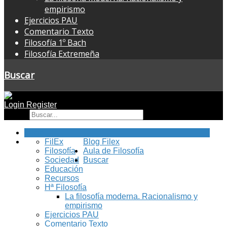
empirismo
Ejercicios PAU
Comentario Texto
Filosofía 1º Bach
Filosofía Extremeña
Buscar
Login
Register
Buscar
Inicio
FilEx
Blog Filex
Filosofía
Aula de Filosofía
Sociedad
Buscar
Educación
Recursos
Hª Filosofía
La filosofía moderna. Racionalismo y
empirismo
Ejercicios PAU
Comentario Texto