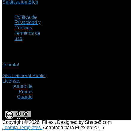
Sindicación Blog
Política de
Privacidad y
Cookies
Terminos de
uso
Copyright © 2026 Fil.ex
. Todos los derechos
reservados.
Joomla!
es software
libre, liberado bajo la
GNU General Public
License.
©
Arturo de
Porras
Guardo
Copyright © 2026. Fil.ex . Designed by Shape5.com
Joomla Templates.
Adaptada para Filex en 2015