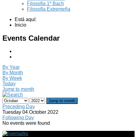
Filosofía 1º Bach
Filosofía Extremeña
Está aquí:
Inicio
Events Calendar
By Year
By Month
By Week
Today
Jump to month
Jump to month
Preceding Day
Tuesday 04 October 2022
Following Day
No events were found