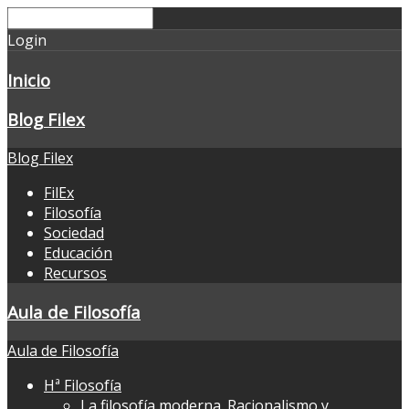
Login
Inicio
Blog Filex
Blog Filex
FilEx
Filosofía
Sociedad
Educación
Recursos
Aula de Filosofía
Aula de Filosofía
Hª Filosofía
La filosofía moderna. Racionalismo y