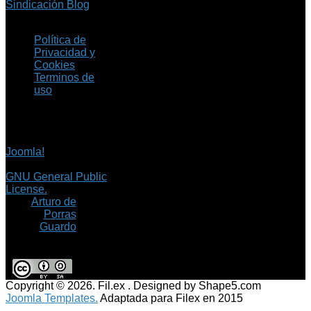
Sindicación Blog
Política de
Privacidad y
Cookies
Terminos de
uso
Copyright © 2026 Fil.ex
. Todos los derechos
reservados.
Joomla!
es software
libre, liberado bajo la
GNU General Public
License.
©
Arturo de
Porras
Guardo
Copyright © 2026. Fil.ex . Designed by Shape5.com
Joomla Templates.
Adaptada para Filex en 2015