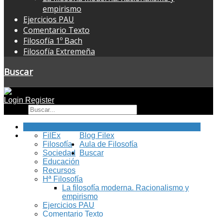
empirismo
Ejercicios PAU
Comentario Texto
Filosofía 1º Bach
Filosofía Extremeña
Buscar
Login
Register
Buscar
Inicio
FilEx
Blog Filex
Filosofía
Aula de Filosofía
Sociedad
Buscar
Educación
Recursos
Hª Filosofía
La filosofía moderna. Racionalismo y
empirismo
Ejercicios PAU
Comentario Texto