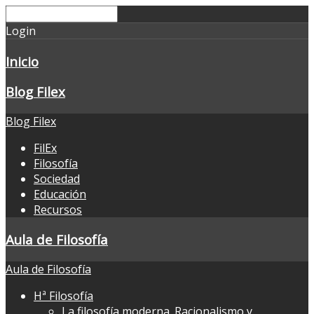
Login
Inicio
Blog Filex
Blog Filex
FilEx
Filosofía
Sociedad
Educación
Recursos
Aula de Filosofía
Aula de Filosofía
Hª Filosofía
La filosofía moderna. Racionalismo y