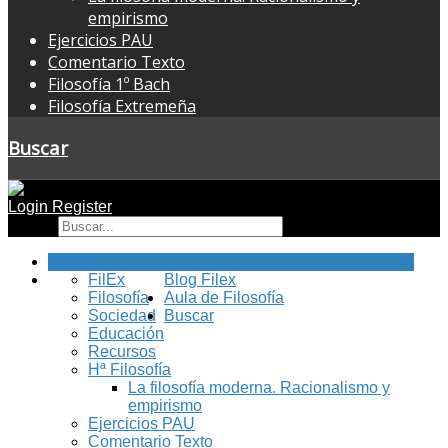
empirismo
Ejercicios PAU
Comentario Texto
Filosofía 1º Bach
Filosofía Extremeña
Buscar
Login
Register
Buscar
Inicio
FilEx
Blog Filex
Filosofía
Aula de Filosofía
Sociedad
Buscar
Educación
Recursos
Hª Filosofía
La filosofía moderna. Racionalismo y
empirismo
Ejercicios PAU
Comentario Texto