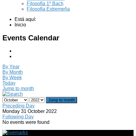
Filosofía 1º Bach
Filosofía Extremeña
Está aquí:
Inicio
Events Calendar
By Year
By Month
By Week
Today
Jump to month
Jump to month
Preceding Day
Monday 31 October 2022
Following Day
No events were found