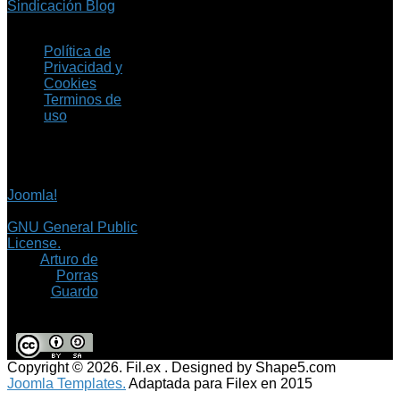
Sindicación Blog
Política de
Privacidad y
Cookies
Terminos de
uso
Copyright © 2026 Fil.ex
. Todos los derechos
reservados.
Joomla!
es software
libre, liberado bajo la
GNU General Public
License.
©
Arturo de
Porras
Guardo
Copyright © 2026. Fil.ex . Designed by Shape5.com
Joomla Templates.
Adaptada para Filex en 2015