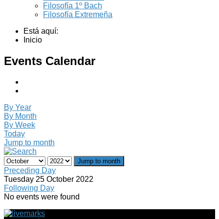
Filosofía 1º Bach
Filosofía Extremeña
Está aquí:
Inicio
Events Calendar
By Year
By Month
By Week
Today
Jump to month
Jump to month
Preceding Day
Tuesday 25 October 2022
Following Day
No events were found