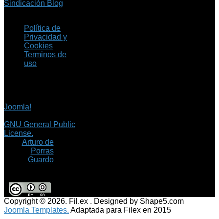
Sindicación Blog
Política de
Privacidad y
Cookies
Terminos de
uso
Copyright © 2026 Fil.ex
. Todos los derechos
reservados.
Joomla!
es software
libre, liberado bajo la
GNU General Public
License.
©
Arturo de
Porras
Guardo
Copyright © 2026. Fil.ex . Designed by Shape5.com
Joomla Templates.
Adaptada para Filex en 2015