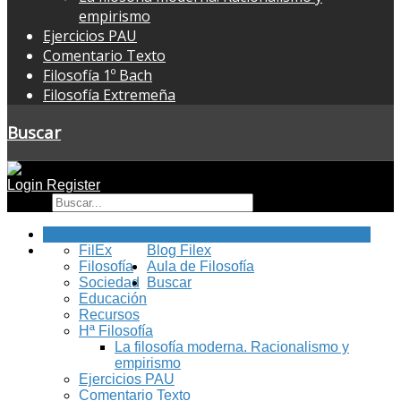
empirismo
Ejercicios PAU
Comentario Texto
Filosofía 1º Bach
Filosofía Extremeña
Buscar
Login
Register
Buscar
Inicio
FilEx
Blog Filex
Filosofía
Aula de Filosofía
Sociedad
Buscar
Educación
Recursos
Hª Filosofía
La filosofía moderna. Racionalismo y
empirismo
Ejercicios PAU
Comentario Texto