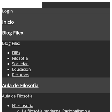
Login
Inicio
Blog Filex
Blog Filex
FilEx
Filosofía
Sociedad
Educación
Recursos
Aula de Filosofía
Aula de Filosofía
Hª Filosofía
La filosofía moderna. Racionalismo y