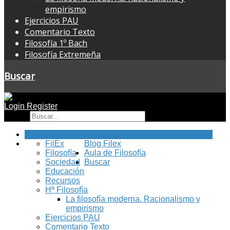
empirismo
Ejercicios PAU
Comentario Texto
Filosofía 1º Bach
Filosofía Extremeña
Buscar
Login
Register
Buscar
Inicio
FilEx
Blog Filex
Filosofía
Aula de Filosofía
Sociedad
Buscar
Educación
Recursos
Hª Filosofía
La filosofía moderna. Racionalismo y
empirismo
Ejercicios PAU
Comentario Texto