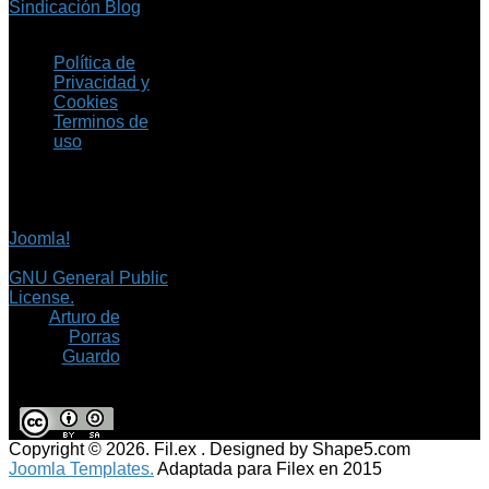
Sindicación Blog
Política de
Privacidad y
Cookies
Terminos de
uso
Copyright © 2026 Fil.ex
. Todos los derechos
reservados.
Joomla!
es software
libre, liberado bajo la
GNU General Public
License.
©
Arturo de
Porras
Guardo
Copyright © 2026. Fil.ex . Designed by Shape5.com
Joomla Templates.
Adaptada para Filex en 2015