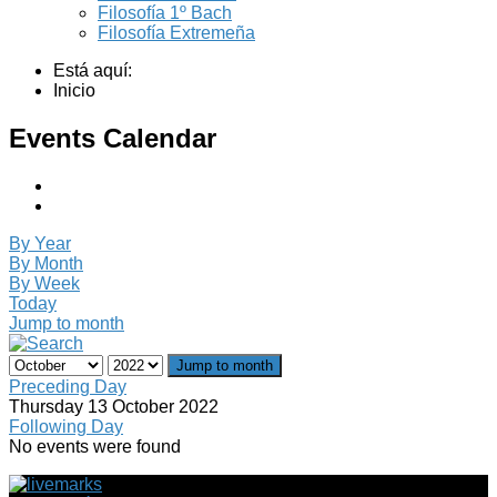
Filosofía 1º Bach
Filosofía Extremeña
Está aquí:
Inicio
Events Calendar
By Year
By Month
By Week
Today
Jump to month
Jump to month
Preceding Day
Thursday 13 October 2022
Following Day
No events were found