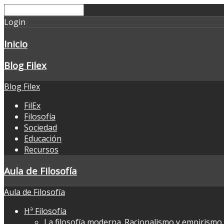
Login
Inicio
Blog Filex
Blog Filex
FilEx
Filosofía
Sociedad
Educación
Recursos
Aula de Filosofía
Aula de Filosofía
Hª Filosofía
La filosofía moderna. Racionalismo y empirismo