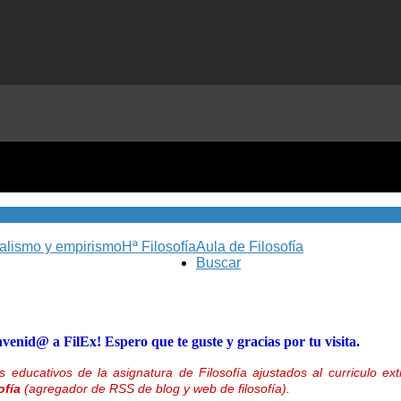
nalismo y empirismo
Hª Filosofía
Aula de Filosofía
Buscar
nvenid@ a FilEx! Espero que te guste y gracias por tu visita.
 educativos de la asignatura de Filosofía ajustados al curriculo 
ofía
(agregador de RSS de blog y web de filosofía).