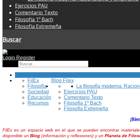
Ejercicios PAU
Comentario Texto
Filosofía 1º Bach
Filosofía Extremeña
Buscar
Login
Register
Buscar
Inicio
FilEx
Blog Filex
Filosofía
La filosofía moderna. Racio
Sociedad
Ejercicios PAU
Educación
Comentario Texto
Recursos
Filosofía 1º Bach
Filosofía Extremeña
¡Bie
FilEx es un espacio web en el que se pueden encontrar materiales
disponible un
Blog
(información y reflexiones) y un
Planeta de Filos