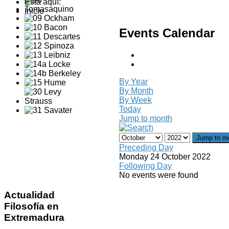
Está aquí:
Inicio
Events Calendar
By Year
By Month
By Week
Today
Jump to month
Jump to m
Preceding Day
Monday 24 October 2022
Following Day
No events were found
Actualidad
Filosofía en
Extremadura