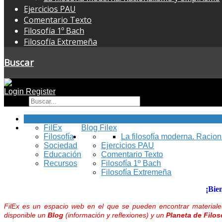
Ejercicios PAU
Comentario Texto
Filosofía 1º Bach
Filosofía Extremeña
Buscar
Login
Register
Buscar
Inicio
FilEx
Blog Filex
Filosofía
La filosofía moderna. Racio
Sociedad
Ejercicios PAU
Educación
Comentario Texto
Recursos
Filosofía 1º Bach
Filosofía Extremeña
¡Bie
FilEx es un espacio web en el que se pueden encontrar materiales
disponible un
Blog
(información y reflexiones) y un
Planeta de Filos