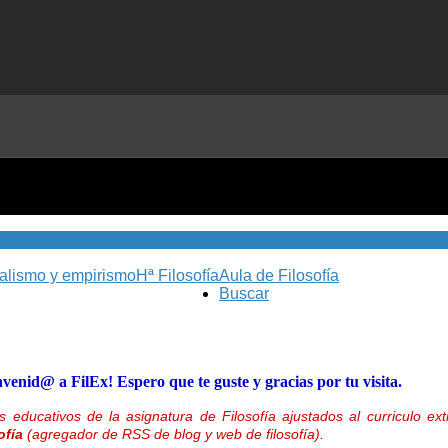
nalismo y empirismo
Hª Filosofía
Aula de Filosofía
Buscar
nvenid@ a FilEx! Espero que te guste y gracias por tu visita.
 educativos de la asignatura de Filosofía ajustados al curriculo 
ofía
(agregador de RSS de blog y web de filosofía).