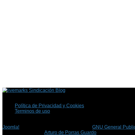
Sindicación Blog
Política de Privacidad y Cookies
Terminos de uso
Copyright © 2026 Fil.ex . Todos los derechos reservados.
Joomla!
es software libre, liberado bajo la
GNU General Public
©
Arturo de Porras Guardo