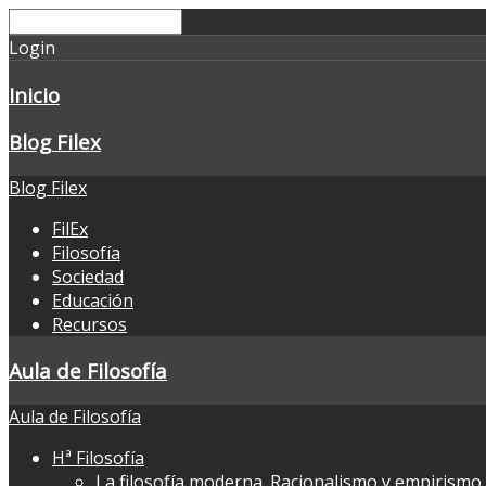
Login
Inicio
Blog Filex
Blog Filex
FilEx
Filosofía
Sociedad
Educación
Recursos
Aula de Filosofía
Aula de Filosofía
Hª Filosofía
La filosofía moderna. Racionalismo y empirismo