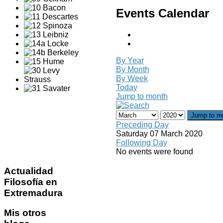
Events Calendar
By Year
By Month
By Week
Today
Jump to month
Jump to m
Preceding Day
Saturday 07 March 2020
Following Day
No events were found
Actualidad
Filosofía en
Extremadura
Mis
otros