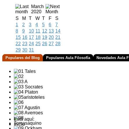
March
2020
S
M
T
W
T
F
S
1
2
3
4
5
6
7
8
9
10
11
12
13
14
15
16
17
18
19
20
21
22
23
24
25
26
27
28
29
30
31
Populares del Blog
Populares Aula Filosofía
Novedades Aula Fi
Está aquí:
Inicio