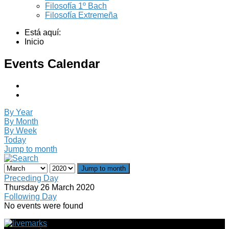
Filosofía 1º Bach
Filosofía Extremeña
Está aquí:
Inicio
Events Calendar
By Year
By Month
By Week
Today
Jump to month
Jump to month
Preceding Day
Thursday 26 March 2020
Following Day
No events were found