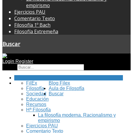
empirismo
Ejercicios PAU
Comentario Texto
Filosofía 1º Bach
Filosofía Extremeña
Buscar
Login
Register
Buscar
Inicio
FilEx
Blog Filex
Filosofía
Aula de Filosofía
Sociedad
Buscar
Educación
Recursos
Hª Filosofía
La filosofía moderna. Racionalismo y
empirismo
Ejercicios PAU
Comentario Texto