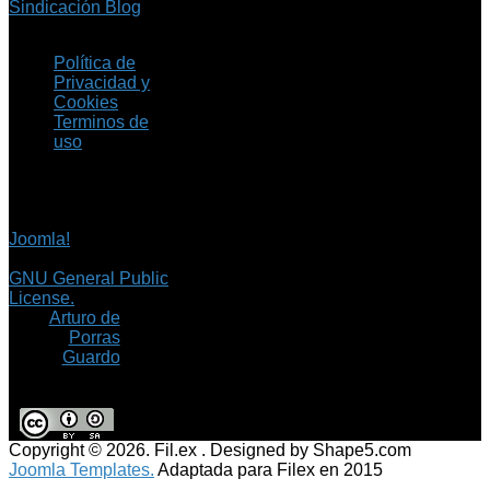
Sindicación Blog
Política de
Privacidad y
Cookies
Terminos de
uso
Copyright © 2026 Fil.ex
. Todos los derechos
reservados.
Joomla!
es software
libre, liberado bajo la
GNU General Public
License.
©
Arturo de
Porras
Guardo
Copyright © 2026. Fil.ex . Designed by Shape5.com
Joomla Templates.
Adaptada para Filex en 2015