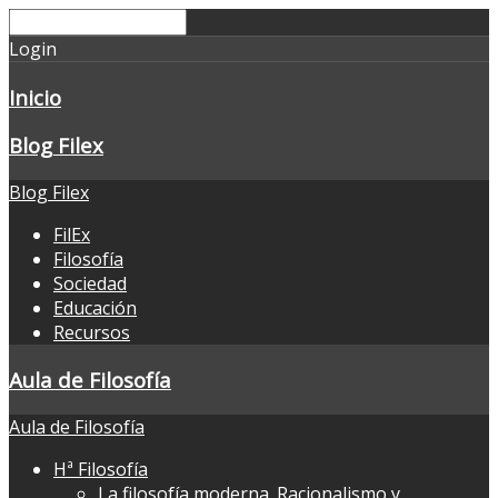
Login
Inicio
Blog Filex
Blog Filex
FilEx
Filosofía
Sociedad
Educación
Recursos
Aula de Filosofía
Aula de Filosofía
Hª Filosofía
La filosofía moderna. Racionalismo y