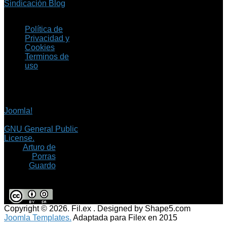
Sindicación Blog
Política de
Privacidad y
Cookies
Terminos de
uso
Copyright © 2026 Fil.ex
. Todos los derechos
reservados.
Joomla!
es software
libre, liberado bajo la
GNU General Public
License.
©
Arturo de
Porras
Guardo
Copyright © 2026. Fil.ex . Designed by Shape5.com
Joomla Templates.
Adaptada para Filex en 2015