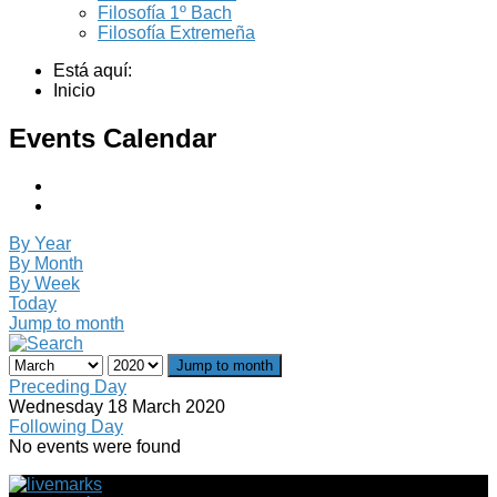
Filosofía 1º Bach
Filosofía Extremeña
Está aquí:
Inicio
Events Calendar
By Year
By Month
By Week
Today
Jump to month
Jump to month
Preceding Day
Wednesday 18 March 2020
Following Day
No events were found