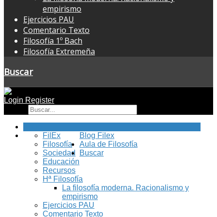
empirismo
Ejercicios PAU
Comentario Texto
Filosofía 1º Bach
Filosofía Extremeña
Buscar
Login
Register
Buscar
Inicio
FilEx
Blog Filex
Filosofía
Aula de Filosofía
Sociedad
Buscar
Educación
Recursos
Hª Filosofía
La filosofía moderna. Racionalismo y
empirismo
Ejercicios PAU
Comentario Texto