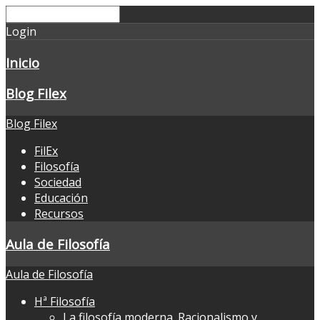
Login
Inicio
Blog Filex
Blog Filex
FilEx
Filosofía
Sociedad
Educación
Recursos
Aula de Filosofía
Aula de Filosofía
Hª Filosofía
La filosofía moderna. Racionalismo y