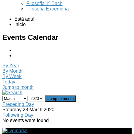
Filosofía 1º Bach
Filosofía Extremeña
Está aquí:
Inicio
Events Calendar
By Year
By Month
By Week
Today
Jump to month
Jump to month
Preceding Day
Saturday 28 March 2020
Following Day
No events were found