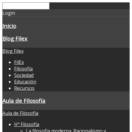
Login
Inicio
Blog Filex
Blog Filex
FilEx
Filosofía
Sociedad
Educación
Recursos
Aula de Filosofía
Aula de Filosofía
Hª Filosofía
La filosofía moderna. Racionalismo y