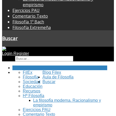
empirismo
Ejercicios PAU
Comentario Texto
Filosofía 1º Bach
Filosofía Extremeña
Buscar
Login
Register
Buscar
Inicio
FilEx
Blog Filex
Filosofía
Aula de Filosofía
Sociedad
Buscar
Educación
Recursos
Hª Filosofía
La filosofía moderna. Racionalismo y
empirismo
Ejercicios PAU
Comentario Texto