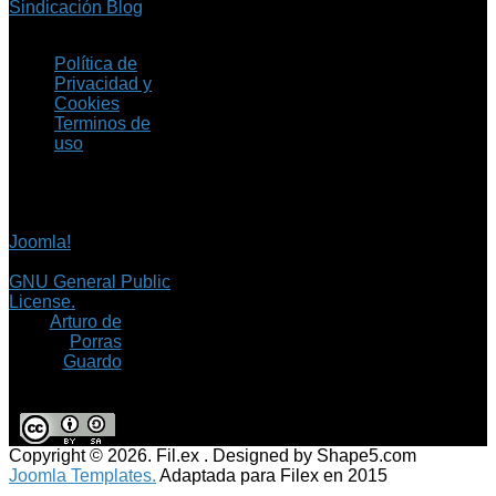
Sindicación Blog
Política de
Privacidad y
Cookies
Terminos de
uso
Copyright © 2026 Fil.ex
. Todos los derechos
reservados.
Joomla!
es software
libre, liberado bajo la
GNU General Public
License.
©
Arturo de
Porras
Guardo
Copyright © 2026. Fil.ex . Designed by Shape5.com
Joomla Templates.
Adaptada para Filex en 2015