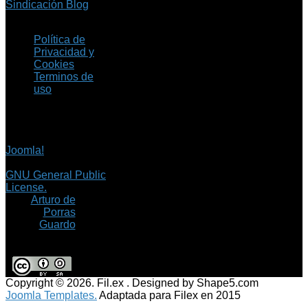
Sindicación Blog
Política de
Privacidad y
Cookies
Terminos de
uso
Copyright © 2026 Fil.ex
. Todos los derechos
reservados.
Joomla!
es software
libre, liberado bajo la
GNU General Public
License.
©
Arturo de
Porras
Guardo
Copyright © 2026. Fil.ex . Designed by Shape5.com
Joomla Templates.
Adaptada para Filex en 2015