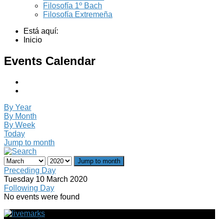
Filosofía 1º Bach
Filosofía Extremeña
Está aquí:
Inicio
Events Calendar
By Year
By Month
By Week
Today
Jump to month
Jump to month
Preceding Day
Tuesday 10 March 2020
Following Day
No events were found