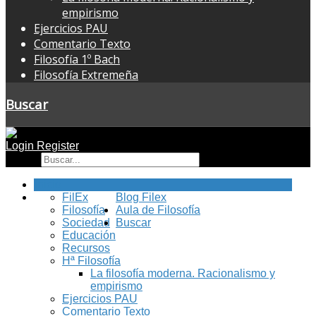
empirismo
Ejercicios PAU
Comentario Texto
Filosofía 1º Bach
Filosofía Extremeña
Buscar
Login
Register
Buscar
Inicio
FilEx
Blog Filex
Filosofía
Aula de Filosofía
Sociedad
Buscar
Educación
Recursos
Hª Filosofía
La filosofía moderna. Racionalismo y
empirismo
Ejercicios PAU
Comentario Texto