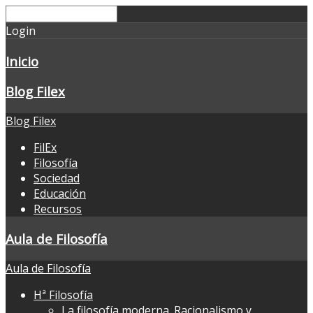
Login
Inicio
Blog Filex
Blog Filex
FilEx
Filosofía
Sociedad
Educación
Recursos
Aula de Filosofía
Aula de Filosofía
Hª Filosofía
La filosofía moderna. Racionalismo y